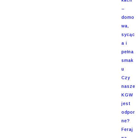
–
domo
wa,
sycąc
a i
pełna
smak
u
Czy
nasze
KGW
jest
odpor
ne?
Feraj
na