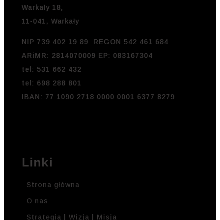
Warkały 18,
11-041, Warkały
NIP 739 402 19 89 REGON 542 461 684
ARiMR: 2814070009 EP: 083167304
tel: 531 662 432
tel: 698 288 801
IBAN: 77 1090 2718 0000 0001 6377 8279
Linki
Strona główna
O nas
Strategia | Wizja | Misja