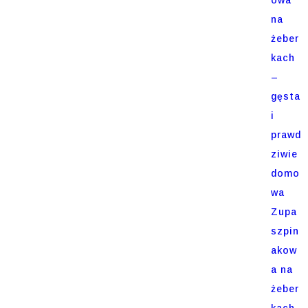
na
żeber
kach
–
gęsta
i
prawd
ziwie
domo
wa
Zupa
szpin
akow
a na
żeber
kach