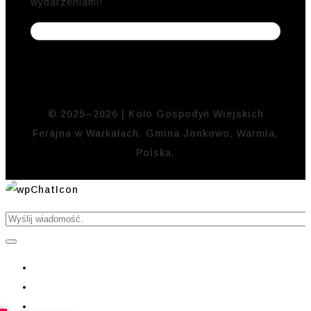
wydarzeniami!
© 2025–2026 | Koło Gospodyń Wiejskich
Ferajna w Warkałach. Gmina Jonkowo, Warmia,
Polska.