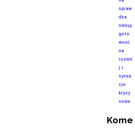
spraw
dza
swoją
goto
wość
na
rozwó
j i
sytua
cje
kryzy
sowe
Komen