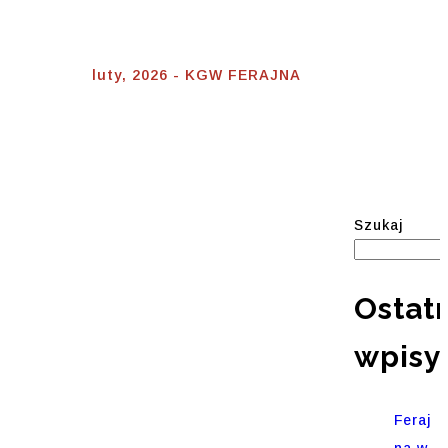
Luty 2026
Home
⟾
luty, 2026 - KGW FERAJNA
Szukaj
Ostat
wpisy
Feraj
na w