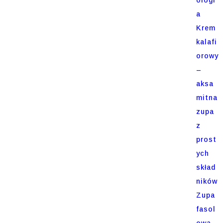
a
Krem
kalafi
orowy
–
aksa
mitna
zupa
z
prost
ych
skład
ników
Zupa
fasol
owa