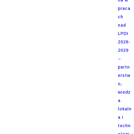
praca
ch
nad
LPDI
2026-
2029
–
partn
erstw
o,
wiedz
a
lokaln
a i
techn
ologi