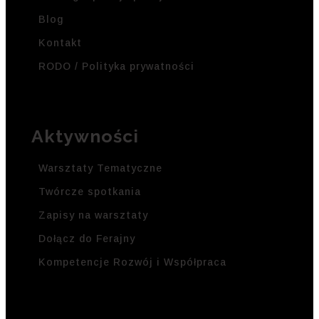
Blog
Kontakt
RODO / Polityka prywatności
Aktywności
Warsztaty Tematyczne
Twórcze spotkania
Zapisy na warsztaty
Dołącz do Ferajny
Kompetencje Rozwój i Współpraca