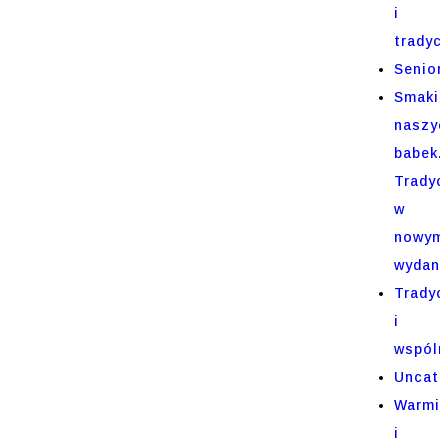
i
tradycj
Senior
Smaki
naszyc
babek.
Tradyc
w
nowym
wydani
Tradyc
i
wspóln
Uncate
Warmi
i