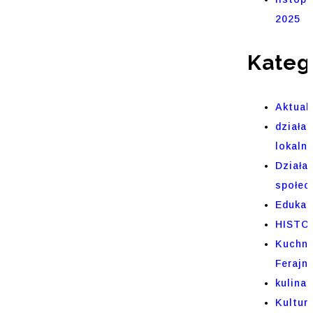
2025
Kateg
Aktual
działal
lokaln
Działa
społec
Edukac
HISTO
Kuchni
Ferajn
kulinar
Kultur