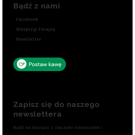
Bądź z nami
Facebook
Wesprzyj Ferajnę
Newsletter
Zapisz się do naszego
newslettera
Bądź na bieżąco z naszymi nowościami i