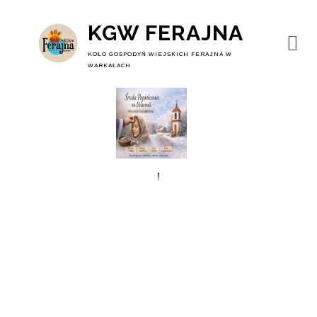
KGW FERAJNA
KOŁO GOSPODYŃ WIEJSKICH FERAJNA W
WARKAŁACH
Środa Popielcowa