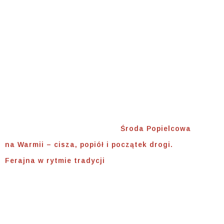
Na Warmii – Cisza,
Popiół I Początek
Drogi. Ferajna W
Rytmie Tradycji
Home
⟾
Uncategorized
⟾
Środa Popielcowa
na Warmii – cisza, popiół i początek drogi.
Ferajna w rytmie tradycji