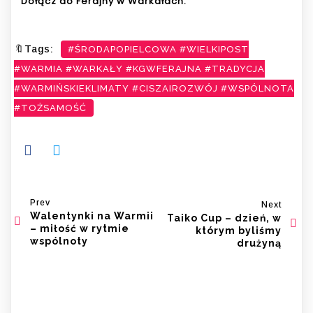
Dołącz do Ferajny w Warkałach.
🔖Tags:
#ŚRODAPOPIELCOWA #WIELKIPOST
#WARMIA #WARKAŁY #KGWFERAJNA #TRADYCJA
#WARMIŃSKIEKLIMATY #CISZAIROZWÓJ #WSPÓLNOTA
#TOŻSAMOŚĆ
Prev
Next
Walentynki na Warmii
Taiko Cup – dzień, w
– miłość w rytmie
którym byliśmy
wspólnoty
drużyną