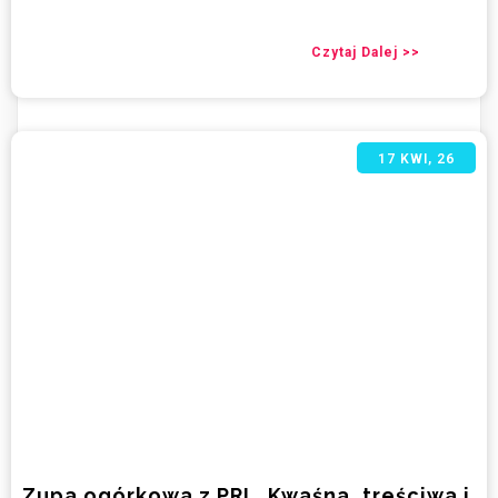
Czytaj Dalej >>
17
KWI, 26
Zupa ogórkowa z PRL. Kwaśna, treściwa i