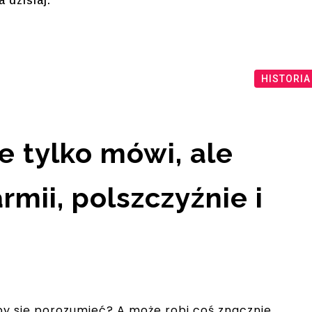
 dzisiaj.
HISTORIA
ie tylko mówi, ale
mii, polszczyźnie i
eby się porozumieć? A może robi coś znacznie