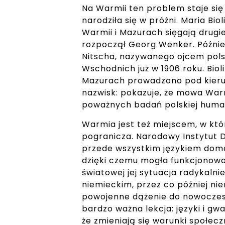
Na Warmii ten problem staje się
narodziła się w próżni. Maria Bi
Warmii i Mazurach sięgają drugi
rozpoczął Georg Wenker. Późnie
Nitscha, nazywanego ojcem polsk
Wschodnich już w 1906 roku. Biol
Mazurach prowadzono pod kierun
nazwisk: pokazuje, że mowa Warm
poważnych badań polskiej human
Warmia jest też miejscem, w któr
pogranicza. Narodowy Instytut 
przede wszystkim językiem dom
dzięki czemu mogła funkcjonować
światowej jej sytuacja radykalni
niemieckim, przez co później ni
powojenne dążenie do nowoczesn
bardzo ważna lekcja: języki i gwa
że zmieniają się warunki społecz