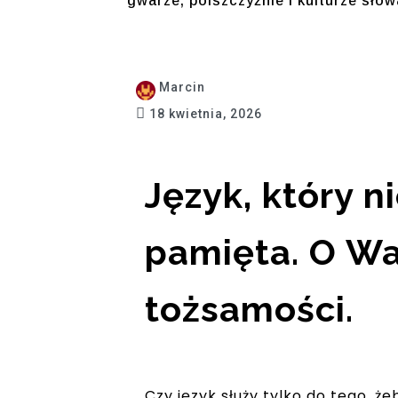
gwarze, polszczyźnie i kulturze słowa
Marcin
18 kwietnia, 2026
Język, który n
pamięta. O War
tożsamości.
Czy język służy tylko do tego, ż