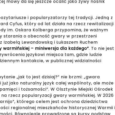
 tej mowy da się jeszcze ocalić jako żywy nośnik
ozytariusze i popularyzatorzy tej tradycji. Jedną z
rd Cyfus, który od lat działa na rzecz rewitalizacji
ody im. Oskara Kolberga przypomina, że ważnym
y starania o obecność gwary w przestrzeni
m z Izabelą Lewandowską i Łukaszem Ruchem
y warmińskiej – miniwersja dla każdego”
. To nie jest
zywrócenia językowi miejsca tam, gdzie ludzie
dziennym kontakcie, w publicznej widzialności
tanie „jak to jest dzisiaj?” nie brzmi: „gwara
i już jako naturalny język całej wspólnoty, ale może
amięci i tożsamości”. W Olsztynie Miejski Ośrodek
a na rzecz popularyzacji gwary warmińskiej. W 2026
 Warnijo”, którego celem jest ochrona dziedzictwa
ości regionalnej mieszkańców historycznej Warmii 
amości. Równolegle prowadzone są kursy podstaw