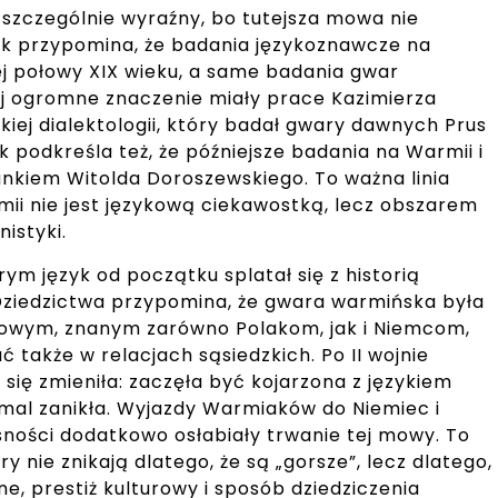
 szczególnie wyraźny, bo tutejsza mowa nie
olik przypomina, że badania językoznawcze na
ej połowy XIX wieku, a same badania gwar
j ogromne znaczenie miały prace Kazimierza
iej dialektologii, który badał gwary dawnych Prus
ik podkreśla też, że późniejsze badania na Warmii i
kiem Witolda Doroszewskiego. To ważna linia
ii nie jest językową ciekawostką, lecz obszarem
istyki.
ym język od początku splatał się z historią
Dziedzictwa przypomina, że gwara warmińska była
owym, znanym zarówno Polakom, jak i Niemcom,
 także w relacjach sąsiedzkich. Po II wojnie
e się zmieniła: zaczęła być kojarzona z językiem
emal zanikła. Wyjazdy Warmiaków do Niemiec i
ości dodatkowo osłabiały trwanie tej mowy. To
ry nie znikają dlatego, że są „gorsze”, lecz dlatego,
ne, prestiż kulturowy i sposób dziedziczenia