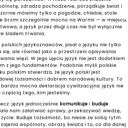
pólnotę, zdradza pochodzenie, porządkuje świat i
ornie mówimy tylko o pogodzie, chlebie, stole
e brzmi szczególnie mocno na Warmii — w miejscu,
stwowa, a język przez długi czas nie był wyłącznie
że śladem trwania.
polskich językoznawców, pisał o języku nie tylko
się, ale również jako o przestrzeni opisywania
wania więzi. W jego ujęciu język nie jest dodatkiem
ym z jego fundamentów. Podobnie myśli polskie
 polskim stwierdza, że język polski jest
ej tożsamości i dobrem narodowej kultury. To
To bardzo mocna deklaracja cywilizacyjna: język nie
e częścią tego, kim jesteśmy.
ecz: język jednocześnie
komunikuje
i
buduje
wala nam załatwiać sprawy, przekazywać wiedzę,
 życie. Buduje tożsamość, bo niesie ze sobą rytm
ajenia wspólnoty, obrazy świata i to, co dla danej