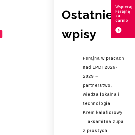
Wspieraj
Ostatnie
Ferajnę
za
darmo
wpisy
Ferajna w pracach
nad LPDI 2026-
2029 –
partnerstwo,
wiedza lokalna i
technologia
Krem kalafiorowy
– aksamitna zupa
z prostych