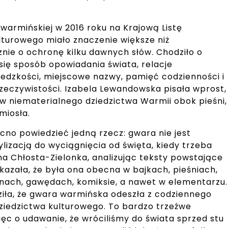
warmińskiej w 2016 roku na Krajową Listę
lturowego miało znaczenie większe niż
znie o ochronę kilku dawnych słów. Chodziło o
się sposób opowiadania świata, relacje
edzkości, miejscowe nazwy, pamięć codzienności i
zeczywistości. Izabela Lewandowska pisała wprost,
w niematerialnego dziedzictwa Warmii obok pieśni,
miosła.
no powiedzieć jedną rzecz: gwara nie jest
ylizacją do wyciągnięcia od święta, kiedy trzeba
nna Chłosta-Zielonka, analizując teksty powstające
kazała, że była ona obecna w bajkach, pieśniach,
onach, gawędach, komiksie, a nawet w elementarzu.
iła, że gwara warmińska odeszła z codziennego
ziedzictwa kulturowego. To bardzo trzeźwe
więc o udawanie, że wróciliśmy do świata sprzed stu