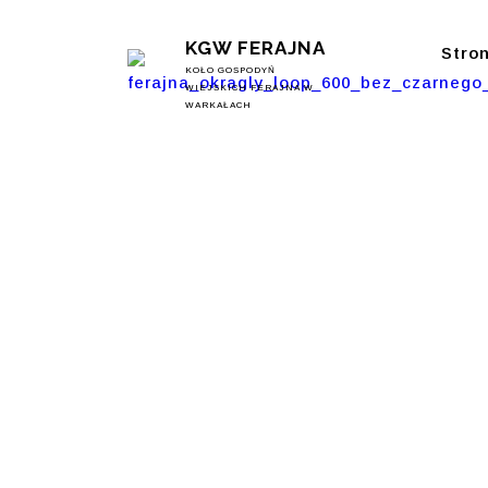
KGW FERAJNA
Stro
KOŁO GOSPODYŃ
WIEJSKICH FERAJNA W
WARKAŁACH
Język, K
Tylko M
Pamięta