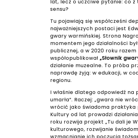
lat, lecz o uczciwe pytanie: co z
sensu?
Tu pojawiają się współcześni dep
najważniejszych postaci jest Edwa
gwary warmińskiej. Strona Nagr
momentem jego działalności był
publicznej, a w 2020 roku raze
współopublikował
„Słownik gwar
działanie muzealne. To próba pr
naprawdę żyją: w edukacji, w co
regionu.
I właśnie dlatego odpowiedź na py
umarła”. Raczej: „gwara nie wróc
wrócić jako świadoma praktyka p
Kultury od lat prowadzi działani
roku rozwija projekt „Tu dali je
kulturowego, rozwijanie świadom
wzmacnianie ich poczucia tożs