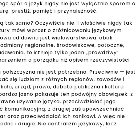
ego spór o język nigdy nie jest wyłącznie sporem o
urę, prestiż, pamięć i przynależność.
tak samo? Oczywiście nie. I właściwie nigdy tak
tury mówi wprost o zróżnicowaniu językowym
kowa od dawna jest wielowarstwowa: obok
 odmiany regionalne, środowiskowe, potoczne,
udawania, że istnieje tylko jeden „prawdziwy”
marzeniem o porządku niż opisem rzeczywistości.
 polszczyzna nie jest potrzebna. Przeciwnie — jest
ać się ludziom z różnych regionów, zawodów i
zkoła, urząd, prawo, debata publiczna i kultura
bardzo jasno pokazuje ten podwójny obowiązek: z
awne używanie języka, przeciwdziałać jego
ść komunikacyjną, z drugiej zaś upowszechniać
r oraz przeciwdziałać ich zanikowi. A więc nie
edno i drugie. Nie centralizm językowy, lecz
.