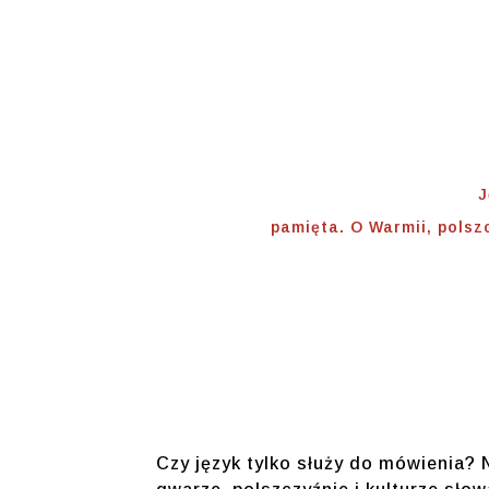
Polszczy
Tożsam
Home
⟾
HISTORIA
⟾
J
pamięta. O Warmii, polsz
Czy język tylko służy do mówienia? 