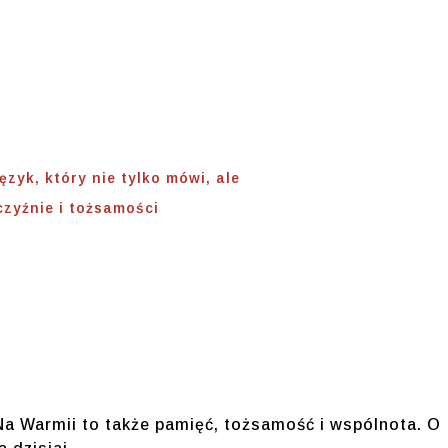
źnie I
ości
ęzyk, który nie tylko mówi, ale
czyźnie i tożsamości
Na Warmii to także pamięć, tożsamość i wspólnota. O