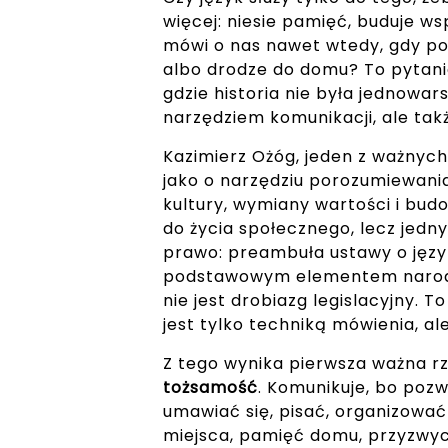
więcej: niesie pamięć, buduje ws
mówi o nas nawet wtedy, gdy poz
albo drodze do domu? To pytani
gdzie historia nie była jednowar
narzędziem komunikacji, ale tak
Kazimierz Ożóg, jeden z ważnych 
jako o narzędziu porozumiewania 
kultury, wymiany wartości i budo
do życia społecznego, lecz jedn
prawo: preambuła ustawy o języku
podstawowym elementem narodow
nie jest drobiazg legislacyjny. 
jest tylko techniką mówienia, al
Z tego wynika pierwsza ważna rz
tożsamość
. Komunikuje, bo poz
umawiać się, pisać, organizować
miejsca, pamięć domu, przyzwycz