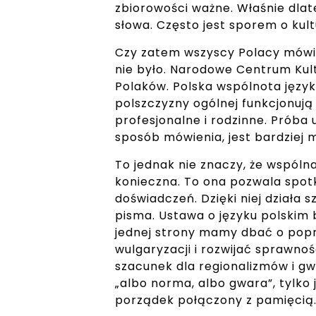
zbiorowości ważne. Właśnie dlat
słowa. Często jest sporem o kult
Czy zatem wszyscy Polacy mówią 
nie było. Narodowe Centrum Kul
Polaków. Polska wspólnota języ
polszczyzny ogólnej funkcjonują
profesjonalne i rodzinne. Próba 
sposób mówienia, jest bardziej 
To jednak nie znaczy, że wspólna
konieczna. To ona pozwala spotk
doświadczeń. Dzięki niej działa s
pisma. Ustawa o języku polskim 
jednej strony mamy dbać o popr
wulgaryzacji i rozwijać sprawno
szacunek dla regionalizmów i gwa
„albo norma, albo gwara”, tylko j
porządek połączony z pamięcią