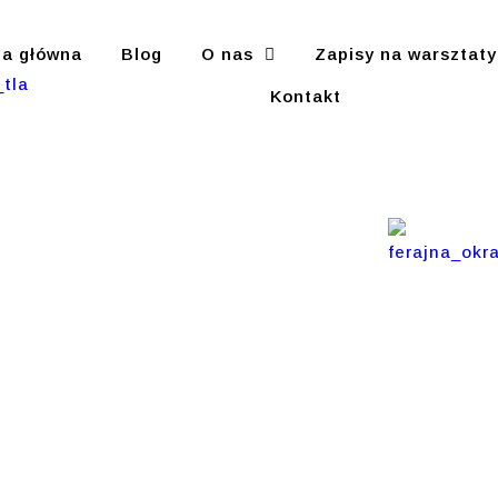
na główna
Blog
O nas
Zapisy na warsztaty
Kontakt
tóry Nie
ówi, Ale
. O Warmii,