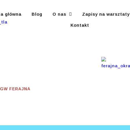
na główna
Blog
O nas
Zapisy na warsztaty
Kontakt
yzna
 KGW FERAJNA