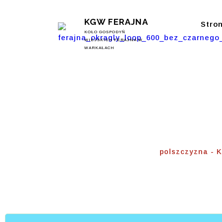
KGW FERAJNA
Stro
KOŁO GOSPODYŃ
WIEJSKICH FERAJNA W
WARKAŁACH
Polszcz
Home
⟾
polszczyzna -