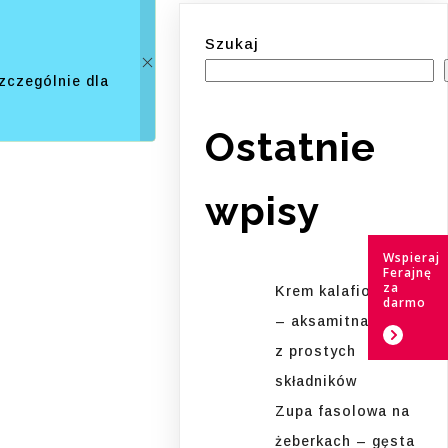
Szukaj
zczególnie dla
Ostatnie
wpisy
Wspieraj
Ferajnę
za
Krem kalafiorowy
darmo
– aksamitna zupa
z prostych
składników
Zupa fasolowa na
żeberkach – gęsta