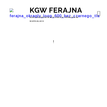
KGW FERAJNA
KOŁO GOSPODYŃ WIEJSKICH FERAJNA W
WARKAŁACH
Dzień Dziecka W
Warkałach –
Rodzinny Festyn