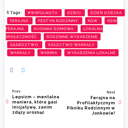
🔖Tags:
#WSPOLNOTA
DZIECI
DZIEŃ DZIECKA
FERAJNA
FESTYN RODZINNY
KGW
KGW
FERAJNA
KUCHNIA DOMOWA
LOKALNA
SPOŁECZNOŚĆ
RODZINNE WYDARZENIE
SĄSIEDZTWO
SOŁECTWO WARKAŁY
WARKAŁY
WARMIA
WYDARZENIA LOKALNE
Prev
Next
Lepsizm – mentalna
Ferajna na
maniera, która gasi
Profilaktycznym
inicjatywę, zanim
Pikniku Rodzinnym w
zdąży urosnąć
Jonkowie!