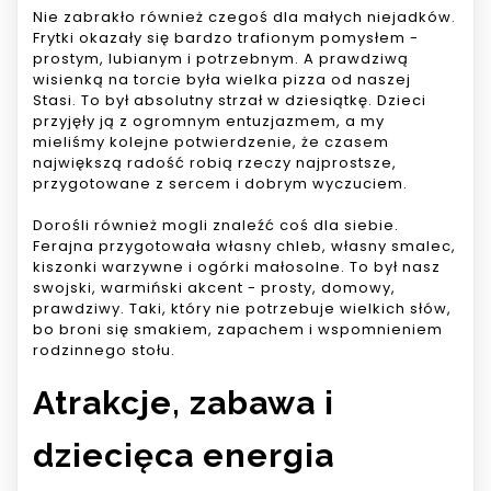
Nie zabrakło również czegoś dla małych niejadków.
Frytki okazały się bardzo trafionym pomysłem -
prostym, lubianym i potrzebnym. A prawdziwą
wisienką na torcie była wielka pizza od naszej
Stasi. To był absolutny strzał w dziesiątkę. Dzieci
przyjęły ją z ogromnym entuzjazmem, a my
mieliśmy kolejne potwierdzenie, że czasem
największą radość robią rzeczy najprostsze,
przygotowane z sercem i dobrym wyczuciem.
Dorośli również mogli znaleźć coś dla siebie.
Ferajna przygotowała własny chleb, własny smalec,
kiszonki warzywne i ogórki małosolne. To był nasz
swojski, warmiński akcent - prosty, domowy,
prawdziwy. Taki, który nie potrzebuje wielkich słów,
bo broni się smakiem, zapachem i wspomnieniem
rodzinnego stołu.
Atrakcje, zabawa i
dziecięca energia