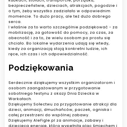
kubkach, stołach, transporcie, porządku,
bezpieczeństwie, dzieciach, atrakcjach, pogodzie i
o tym, żeby wszystko zadziałało w odpowiednim
momencie. To dużo pracy, ale też dużo dobrego
serca.
I właśnie za to warto szczególnie podziękować - za
mobilizację, za gotowość do pomocy, za czas, za
obecność i za to, że wielu osobom po prostu się
chciało. Bo lokalne wydarzenia udają się wtedy,
kiedy za organizacją stoją konkretni ludzie, ich
ręce, ich czas i ich odpowiedzialność.
Podziękowania
Serdecznie dziękujemy wszystkim organizatorom i
osobom zaangażowanym w przygotowanie
sobotniego festynu z okazji Dnia Dziecka w
Warkałach.
Dziękujemy Sołectwu za przygotowanie atrakcji dla
dzieci, animacji, dmuchańców, paczek, ogniska i
całej przestrzeni do wspólnej zabawy.
Dziękujemy AleFigle.pl za animacje, zabawy i
dziecięcą energię, która wypełniła plac śmiechem i