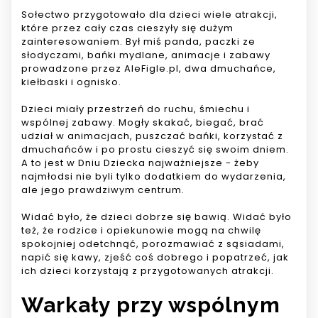
Sołectwo przygotowało dla dzieci wiele atrakcji,
które przez cały czas cieszyły się dużym
zainteresowaniem. Był miś panda, paczki ze
słodyczami, bańki mydlane, animacje i zabawy
prowadzone przez AleFigle.pl, dwa dmuchańce,
kiełbaski i ognisko.
Dzieci miały przestrzeń do ruchu, śmiechu i
wspólnej zabawy. Mogły skakać, biegać, brać
udział w animacjach, puszczać bańki, korzystać z
dmuchańców i po prostu cieszyć się swoim dniem.
A to jest w Dniu Dziecka najważniejsze - żeby
najmłodsi nie byli tylko dodatkiem do wydarzenia,
ale jego prawdziwym centrum.
Widać było, że dzieci dobrze się bawią. Widać było
też, że rodzice i opiekunowie mogą na chwilę
spokojniej odetchnąć, porozmawiać z sąsiadami,
napić się kawy, zjeść coś dobrego i popatrzeć, jak
ich dzieci korzystają z przygotowanych atrakcji.
Warkały przy wspólnym