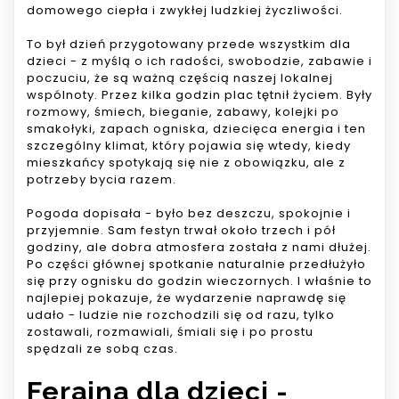
domowego ciepła i zwykłej ludzkiej życzliwości.
To był dzień przygotowany przede wszystkim dla
dzieci - z myślą o ich radości, swobodzie, zabawie i
poczuciu, że są ważną częścią naszej lokalnej
wspólnoty. Przez kilka godzin plac tętnił życiem. Były
rozmowy, śmiech, bieganie, zabawy, kolejki po
smakołyki, zapach ogniska, dziecięca energia i ten
szczególny klimat, który pojawia się wtedy, kiedy
mieszkańcy spotykają się nie z obowiązku, ale z
potrzeby bycia razem.
Pogoda dopisała - było bez deszczu, spokojnie i
przyjemnie. Sam festyn trwał około trzech i pół
godziny, ale dobra atmosfera została z nami dłużej.
Po części głównej spotkanie naturalnie przedłużyło
się przy ognisku do godzin wieczornych. I właśnie to
najlepiej pokazuje, że wydarzenie naprawdę się
udało - ludzie nie rozchodzili się od razu, tylko
zostawali, rozmawiali, śmiali się i po prostu
spędzali ze sobą czas.
Ferajna dla dzieci -