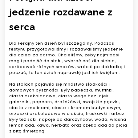
jedzenie rozdawane z
serca
Dla Ferajny ten dzień był szczególny. Podczas
festynu przygotowaliśmy i rozdawaliśmy jedzenie
dla dzieci za darmo. Chcieliśmy, żeby najmłodsi
mogli podejść do stołu, wybrać coś dla siebie,
spróbować różnych smaków, wrócić po dokładkę i
poczuć, że ten dzień naprawdę jest ich świętem.
Na stołach pojawiło się mnóstwo słodkości i
domowych pyszności. Były babeczki, muffinki,
ciasta czekoladowe, ciasto wege bez jajek,
galaretki, popcorn, drożdżówki, swojskie pączki,
ciasto z malinami, ciasto z kremem budyniowym,
orzeszki czekoladowe w cieście, truskawki i arbuz.
Były też soki, napoje od darczyńców, woda, własna
lemoniada, kawa, herbata oraz czekolada do picia
z bitą śmietaną.