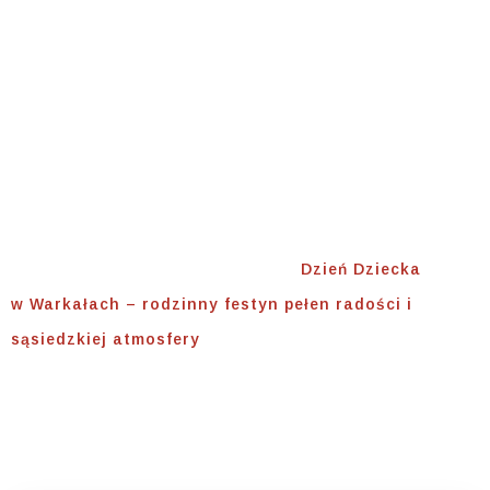
Pełen Radości I
Sąsiedzkiej
Atmosfery
Home
⟾
Warmia i lokalność
⟾
Dzień Dziecka
w Warkałach – rodzinny festyn pełen radości i
sąsiedzkiej atmosfery