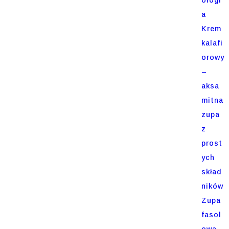
a
Krem
kalafi
orowy
–
aksa
mitna
zupa
z
prost
ych
skład
ników
Zupa
fasol
owa