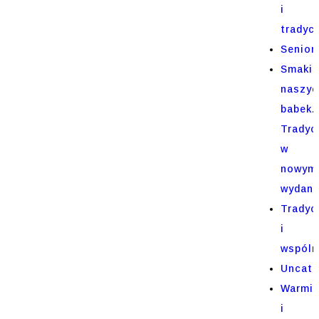
i
tradycj
Senior
Smaki
naszyc
babek.
Tradyc
w
nowym
wydani
Tradyc
i
wspóln
Uncate
Warmi
i