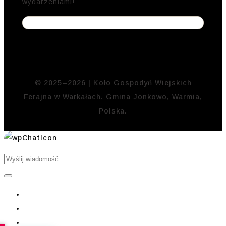
wydarzeniami!
© 2025–2026 | Koło Gospodyń Wiejskich
Ferajna w Warkałach. Gmina Jonkowo, Warmia,
Polska.