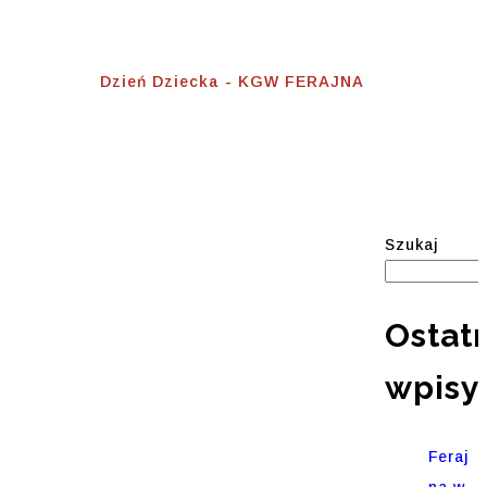
Dzień Dziecka
Home
⟾
Dzień Dziecka - KGW FERAJNA
Szukaj
Ostat
wpisy
Feraj
na w