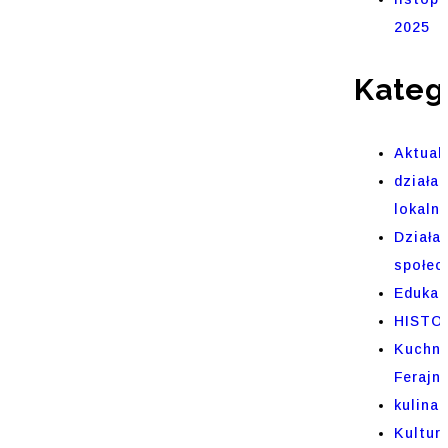
2025
Kateg
Aktual
działal
lokaln
Działa
społec
Edukac
HISTO
Kuchni
Ferajn
kulinar
Kultur