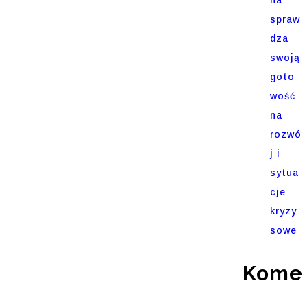
spraw
dza
swoją
goto
wość
na
rozwó
j i
sytua
cje
kryzy
sowe
Komen