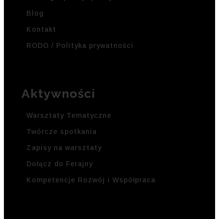
Blog
Kontakt
RODO / Polityka prywatności
Aktywności
Warsztaty Tematyczne
Twórcze spotkania
Zapisy na warsztaty
Dołącz do Ferajny
Kompetencje Rozwój i Współpraca