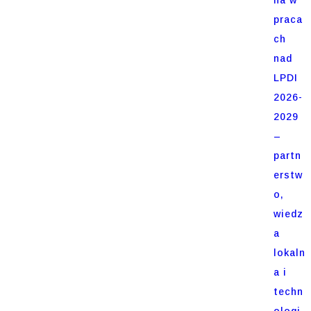
praca
ch
nad
LPDI
2026-
2029
–
partn
erstw
o,
wiedz
a
lokaln
a i
techn
ologi