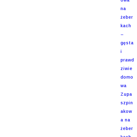
na
żeber
kach
–
gęsta
i
prawd
ziwie
domo
wa
Zupa
szpin
akow
a na
żeber
kach