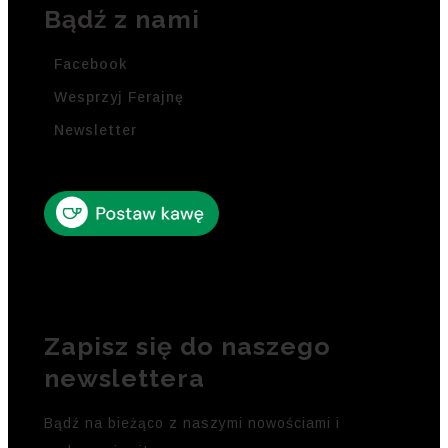
Bądź z nami
Facebook
Wesprzyj Ferajnę
Newsletter
Zapisz się do naszego
newslettera
Bądź na bieżąco z naszymi nowościami i