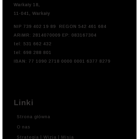
Warkały 18,
11-041, Warkały
NIP 739 402 19 89 REGON 542 461 684
ARiMR: 2814070009 EP: 083167304
tel: 531 662 432
tel: 698 288 801
IBAN: 77 1090 2718 0000 0001 6377 8279
Linki
Strona główna
O nas
Strategia | Wizja | Misja