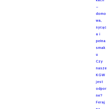
–
domo
wa,
sycąc
a i
pełna
smak
u
Czy
nasze
KGW
jest
odpor
ne?
Feraj
na