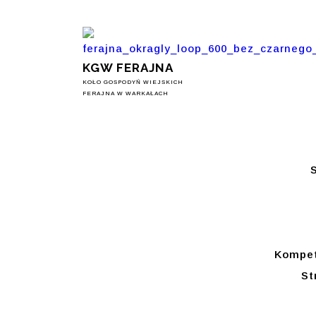
KGW FERAJNA
KOŁO GOSPODYŃ WIEJSKICH
FERAJNA W WARKAŁACH
Kompet
St