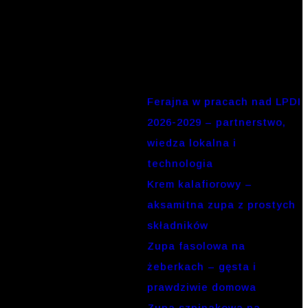
Ostatnie
wpisy
Ferajna w pracach nad LPDI
2026-2029 – partnerstwo,
wiedza lokalna i
technologia
Krem kalafiorowy –
aksamitna zupa z prostych
składników
Zupa fasolowa na
żeberkach – gęsta i
prawdziwie domowa
Zupa szpinakowa na