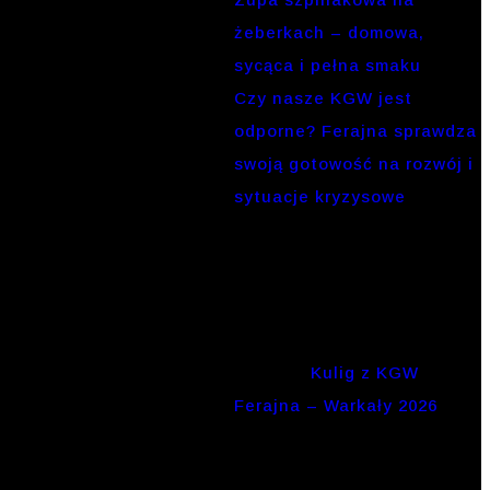
żeberkach – domowa,
sycąca i pełna smaku
Czy nasze KGW jest
odporne? Ferajna sprawdza
swoją gotowość na rozwój i
sytuacje kryzysowe
Komentarze
Marcin
-
Kulig z KGW
Ferajna – Warkały 2026