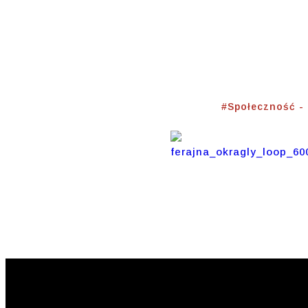
#Społe
Home
⟾
#Społeczność 