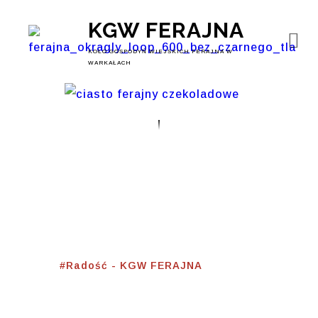
KGW FERAJNA
KOŁO GOSPODYŃ WIEJSKICH FERAJNA W
WARKAŁACH
#Radość
Home
⟾
#Radość - KGW FERAJNA