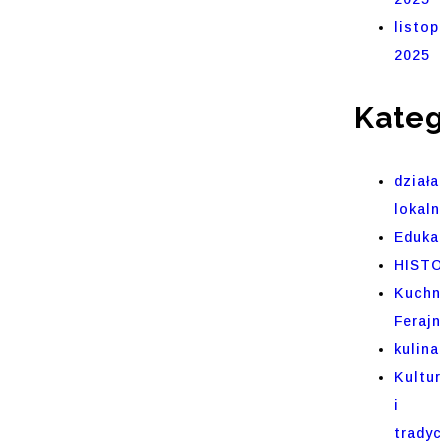
listop
2025
Kateg
działal
lokaln
Edukac
HISTO
Kuchni
Ferajn
kulinar
Kultur
i
tradycj