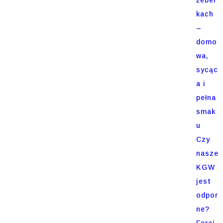
kach
–
domo
wa,
sycąc
a i
pełna
smak
u
Czy
nasze
KGW
jest
odpor
ne?
Feraj