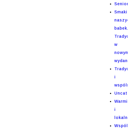
Senior
Smaki
naszyc
babek.
Tradyc
w
nowym
wydani
Tradyc
i
wspóln
Uncate
Warmi
i
lokaln
Wspól