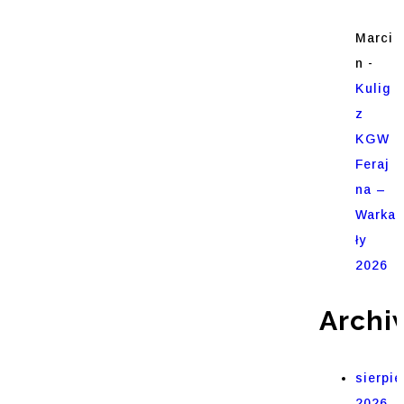
Marci
n
-
Kulig
z
KGW
Feraj
na –
Warka
ły
2026
Archi
sierpie
2026