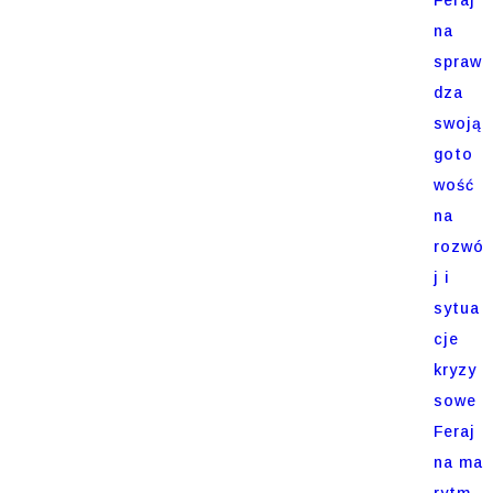
na
spraw
dza
swoją
goto
wość
na
rozwó
j i
sytua
cje
kryzy
sowe
Feraj
na ma
rytm.