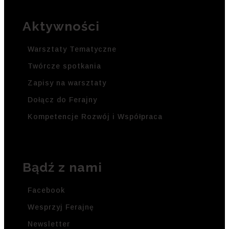
Aktywności
Warsztaty Tematyczne
Twórcze spotkania
Zapisy na warsztaty
Dołącz do Ferajny
Kompetencje Rozwój i Współpraca
Bądź z nami
Facebook
Wesprzyj Ferajnę
Newsletter