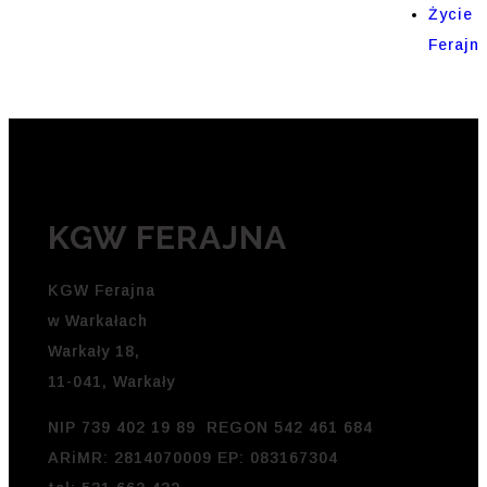
Życie
Ferajn
KGW FERAJNA
KGW Ferajna
w Warkałach
Warkały 18,
11-041, Warkały
NIP 739 402 19 89 REGON 542 461 684
ARiMR: 2814070009 EP: 083167304