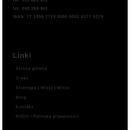
tel: 531 662 432
tel: 698 288 801
IBAN: 77 1090 2718 0000 0001 6377 8279
Linki
Strona główna
O nas
Strategia | Wizja | Misja
Blog
Kontakt
RODO / Polityka prywatności