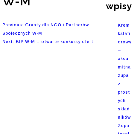
W-M
wpisy
Nawigacja
Previous:
Granty dla NGO i Partnerów
Krem
Społecznych W-M
kalafi
wpisu
Next:
BIP W-M – otwarte konkursy ofert
orowy
–
aksa
mitna
zupa
z
prost
ych
skład
ników
Zupa
fasol