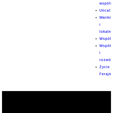
wspóln
Uncate
Warmi
i
lokaln
Wspól
Współp
i
rozwój
Życie
Ferajn