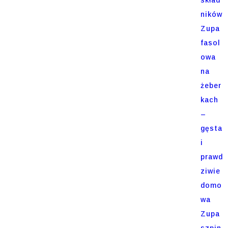
ników
Zupa
fasol
owa
na
żeber
kach
–
gęsta
i
prawd
ziwie
domo
wa
Zupa
szpin