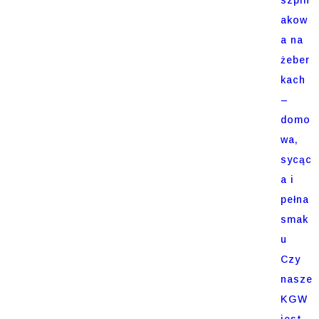
akow
a na
żeber
kach
–
domo
wa,
sycąc
a i
pełna
smak
u
Czy
nasze
KGW
jest