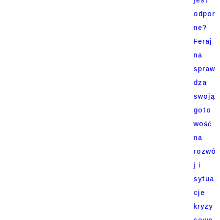
odpor
ne?
Feraj
na
spraw
dza
swoją
goto
wość
na
rozwó
j i
sytua
cje
kryzy
sowe