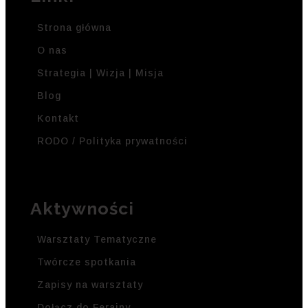
Strona główna
O nas
Strategia | Wizja | Misja
Blog
Kontakt
RODO / Polityka prywatności
Aktywności
Warsztaty Tematyczne
Twórcze spotkania
Zapisy na warsztaty
Dołącz do Ferajny