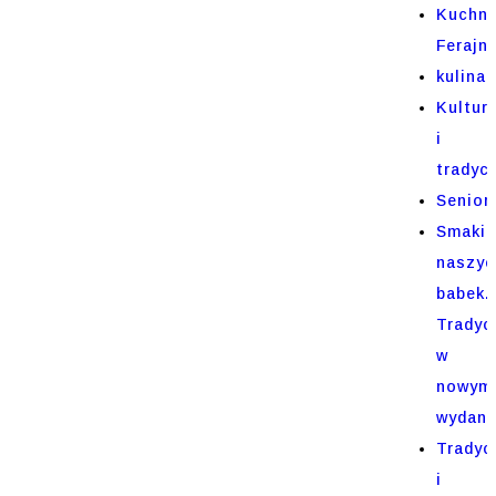
Kuchni
Ferajn
kulinar
Kultur
i
tradycj
Senior
Smaki
naszyc
babek.
Tradyc
w
nowym
wydani
Tradyc
i