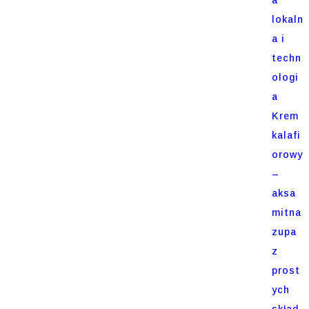
lokaln
a i
techn
ologi
a
Krem
kalafi
orowy
–
aksa
mitna
zupa
z
prost
ych
skład