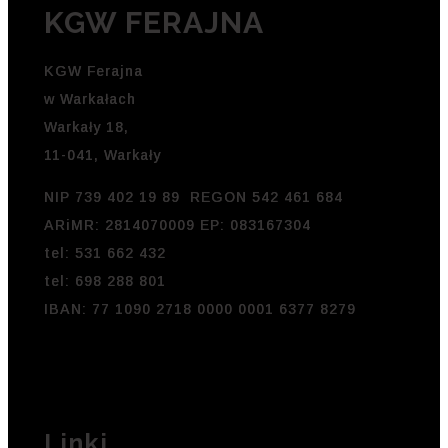
KGW FERAJNA
KGW Ferajna
w Warkałach
Warkały 18,
11-041, Warkały
NIP 739 402 19 89 REGON 542 461 684
ARiMR: 2814070009 EP: 083167304
tel: 531 662 432
tel: 698 288 801
IBAN: 77 1090 2718 0000 0001 6377 8279
Linki