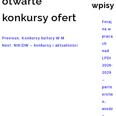
otwarte
wpisy
konkursy ofert
Feraj
na w
praca
Nawigacja
Previous:
Konkursy kultury W-M
ch
Next:
NIKiDW – konkursy i aktualności
wpisu
nad
LPDI
2026-
2029
–
partn
erstw
o,
wiedz
a