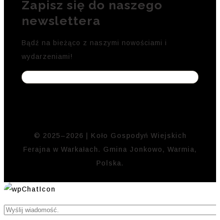
Zapisz się do naszego
newslettera
Bądź na bieżąco z naszymi nowościami i
wydarzeniami!
© 2025–2026 | Koło Gospodyń Wiejskich
Ferajna w Warkałach. Gmina Jonkowo, Warmia,
Polska.