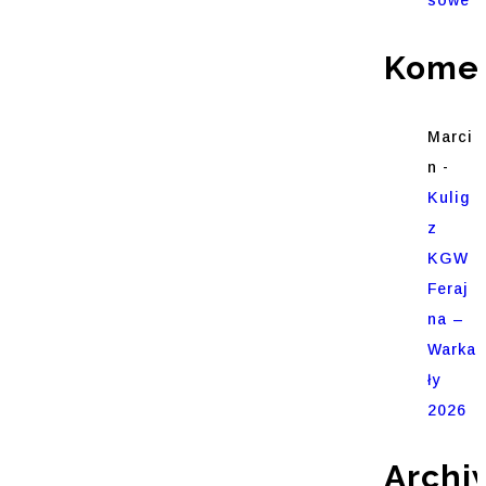
Komen
Marci
n
-
Kulig
z
KGW
Feraj
na –
Warka
ły
2026
Archi