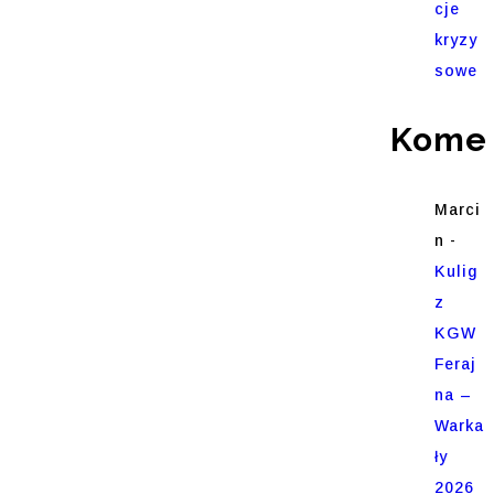
cje
kryzy
sowe
Komen
Marci
n
-
Kulig
z
KGW
Feraj
na –
Warka
ły
2026