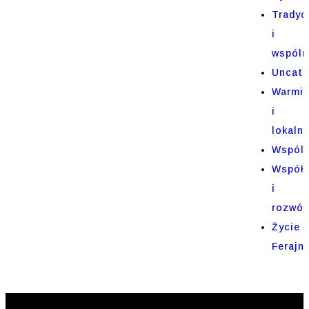
Tradyc
i
wspóln
Uncate
Warmi
i
lokaln
Wspól
Współp
i
rozwój
Życie
Ferajn