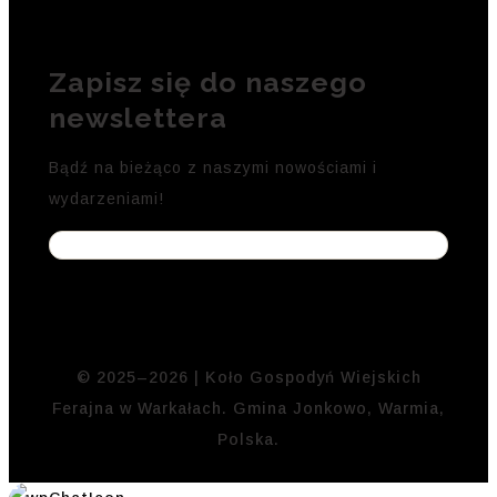
Zapisz się do naszego
newslettera
Bądź na bieżąco z naszymi nowościami i
wydarzeniami!
© 2025–2026 | Koło Gospodyń Wiejskich
Ferajna w Warkałach. Gmina Jonkowo, Warmia,
Polska.