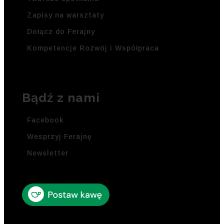
Zapisy na warsztaty
Dołącz do Ferajny
Kompetencje Rozwój i Współpraca
Bądź z nami
Facebook
Wesprzyj Ferajnę
Newsletter