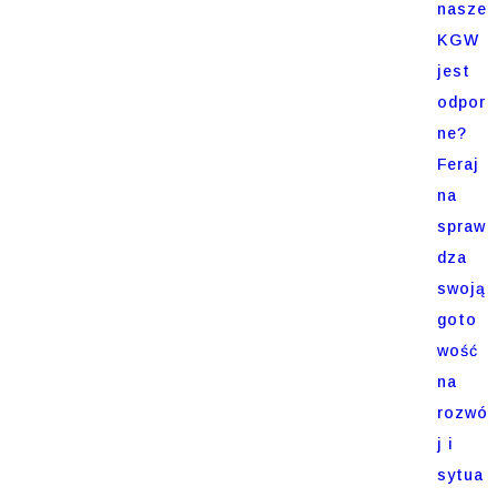
nasze
KGW
jest
odpor
ne?
Feraj
na
spraw
dza
swoją
goto
wość
na
rozwó
j i
sytua