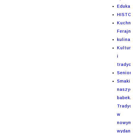
Edukac
HISTO
Kuchni
Ferajn
kulinar
Kultur
i
tradycj
Senior
Smaki
naszyc
babek.
Tradyc
w
nowym
wydani