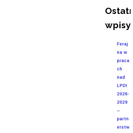
Ostat
wpisy
Feraj
na w
praca
ch
nad
LPDI
2026-
2029
–
partn
erstw