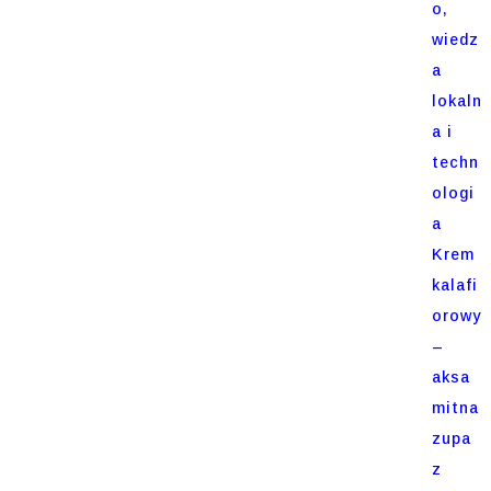
o,
wiedz
a
lokaln
a i
techn
ologi
a
Krem
kalafi
orowy
–
aksa
mitna
zupa
z