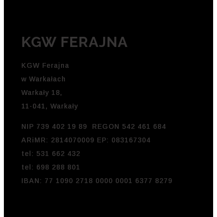
KGW FERAJNA
KGW Ferajna
w Warkałach
Warkały 18,
11-041, Warkały
NIP 739 402 19 89 REGON 542 461 684
ARiMR: 2814070009 EP: 083167304
tel: 531 662 432
tel: 698 288 801
IBAN: 77 1090 2718 0000 0001 6377 8279