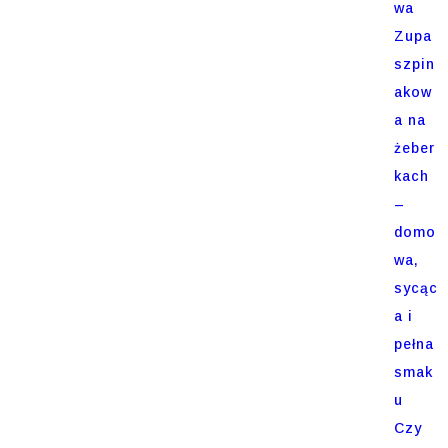
wa
Zupa
szpin
akow
a na
żeber
kach
–
domo
wa,
sycąc
a i
pełna
smak
u
Czy