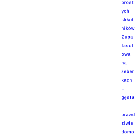
prost
ych
skład
ników
Zupa
fasol
owa
na
żeber
kach
–
gęsta
i
prawd
ziwie
domo