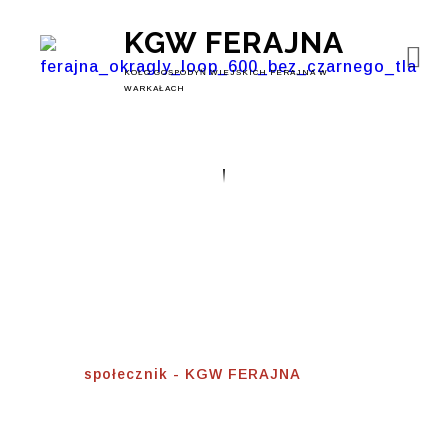
KGW FERAJNA
KOŁO GOSPODYŃ WIEJSKICH FERAJNA W
WARKAŁACH
Społecznik
Home
⟾
społecznik - KGW FERAJNA