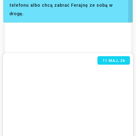
telefonu albo chcą zabrać Ferajnę ze sobą w
drogę.
11
MAJ, 26