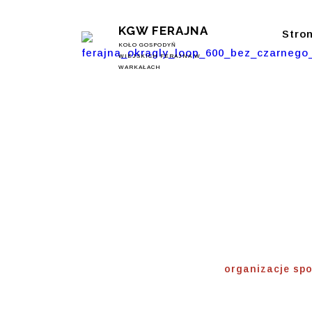
KGW FERAJNA
Stro
KOŁO GOSPODYŃ
WIEJSKICH FERAJNA W
WARKAŁACH
Organiz
Społec
Home
⟾
organizacje sp