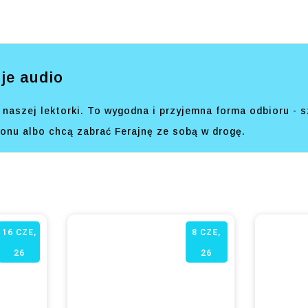
je audio
naszej lektorki. To wygodna i przyjemna forma odbioru - s
efonu albo chcą zabrać Ferajnę ze sobą w drogę.
16
CZE,
8
CZE,
26
26