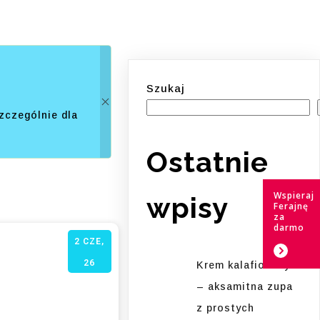
Szukaj
zczególnie dla
Ostatnie
Wspieraj
wpisy
Ferajnę
za
darmo
2
CZE,
26
Krem kalafiorowy
– aksamitna zupa
z prostych