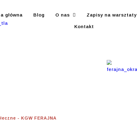
na główna
Blog
O nas
Zapisy na warsztaty
Kontakt
acje
zne
ołeczne - KGW FERAJNA