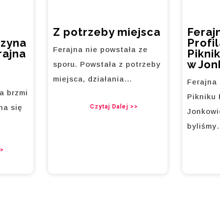
Z potrzeby miejsca
Feraj
czyna
Profi
Ferajna nie powstała ze
rajna
Pikni
w Jon
sporu. Powstała z potrzeby
miejsca, działania…
Ferajna
a brzmi
Pikniku
na się
Czytaj Dalej >>
Jonkowi
byliśm
>>