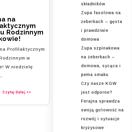
składników
Zupa fasolowa na
na na
żeberkach – gęsta
laktycznym
i prawdziwie
ku Rodzinnym
kowie!
domowa
Zupa szpinakowa
 na Profilaktycznym
na żeberkach –
 Rodzinnym w
domowa, sycąca i
e! W niedzielę
pełna smaku
y…
Czy nasze KGW
jest odporne?
Czytaj Dalej >>
Ferajna sprawdza
swoją gotowość na
rozwój i sytuacje
kryzysowe