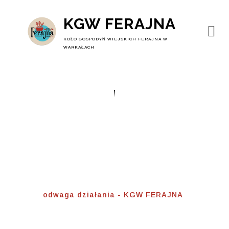
KGW FERAJNA
KOŁO GOSPODYŃ WIEJSKICH FERAJNA W
WARKAŁACH
Odwaga Działania
Home
⟾
odwaga działania - KGW FERAJNA