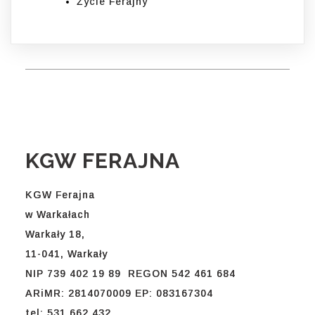
Życie Ferajny
KGW FERAJNA
KGW Ferajna
w Warkałach
Warkały 18,
11-041, Warkały
NIP 739 402 19 89 REGON 542 461 684
ARiMR: 2814070009 EP: 083167304
tel: 531 662 432