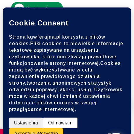
Zapisz się do naszego
newslettera
Bądź na bieżąco z naszymi nowościami i
wydarzeniami!
Wesprzyj Ferajnę