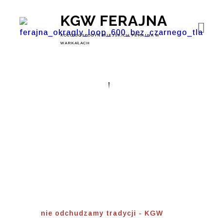
KGW FERAJNA
KOŁO GOSPODYŃ WIEJSKICH FERAJNA W
WARKAŁACH
Nie Odchudzamy
Tradycji
Home
⟾
nie odchudzamy tradycji - KGW