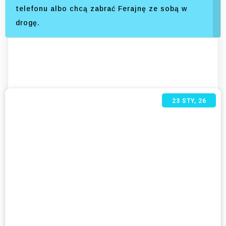
telefonu albo chcą zabrać Ferajnę ze sobą w
drogę.
23
STY, 26