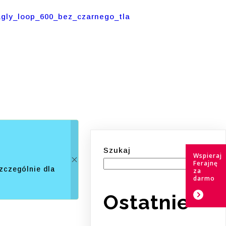
Szukaj
Wspieraj
Ferajnę
zczególnie dla
za
darmo
Ostatnie