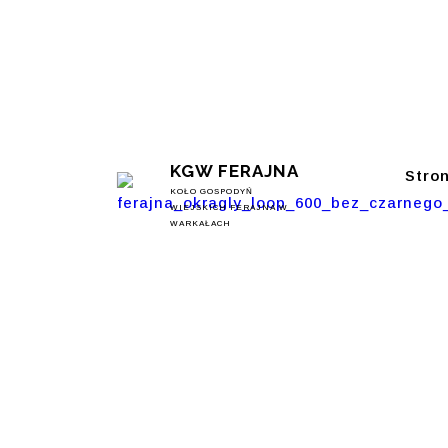
KGW FERAJNA
Stro
KOŁO GOSPODYŃ
WIEJSKICH FERAJNA W
WARKAŁACH