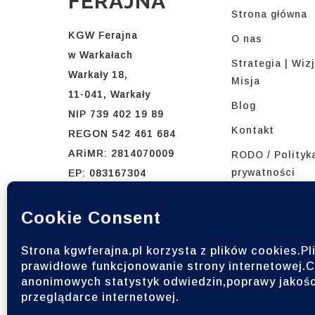
FERAJNA
Strona główna
KGW Ferajna
O nas
w Warkałach
Strategia | Wizj
Warkały 18,
Misja
11-041, Warkały
Blog
NIP 739 402 19 89
Kontakt
REGON 542 461 684
ARiMR: 2814070009
RODO / Polityk
prywatności
EP: 083167304
tel: 531 662 432
tel: 698 288 801
IBAN: 77 1090 2718
0000 0001 6377 8279