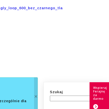
Wspieraj
Ferajnę
Szukaj
za
darmo
zczególnie dla