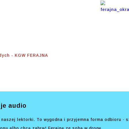
 Dla
h
odych - KGW FERAJNA
je audio
naszej lektorki. To wygodna i przyjemna forma odbioru - s
efonu albo chcą zabrać Ferajnę ze sobą w drogę.