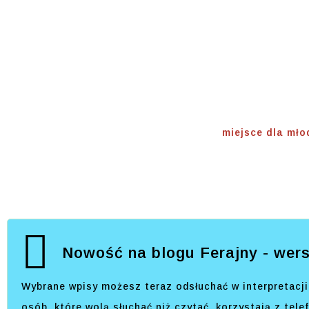
Miejsce
Młodyc
Home
⟾
miejsce dla mł
Nowość na blogu Ferajny - wers
Wybrane wpisy możesz teraz odsłuchać w interpretacji 
osób, które wolą słuchać niż czytać, korzystają z tel