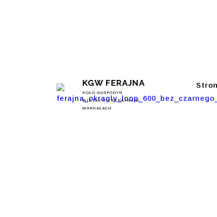
KGW FERAJNA
Stro
KOŁO GOSPODYŃ
WIEJSKICH FERAJNA W
WARKAŁACH