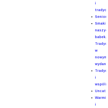
i
tradycj
Senior
Smaki
naszyc
babek.
Tradyc
w
nowym
wydani
Tradyc
i
wspóln
Uncate
Warmi
i