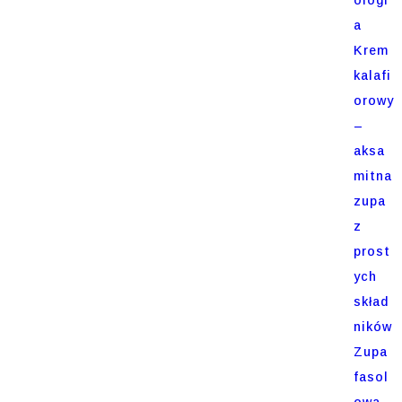
a
Krem
kalafi
orowy
–
aksa
mitna
zupa
z
prost
ych
skład
ników
Zupa
fasol
owa