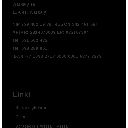
Warkały 18,
11-041, Warkały
NIP 739 402 19 89 REGON 542 461 684
ARiMR: 2814070009 EP: 083167304
tel: 531 662 432
tel: 698 288 801
IBAN: 77 1090 2718 0000 0001 6377 8279
Linki
Strona główna
O nas
Strategia | Wizja | Misja