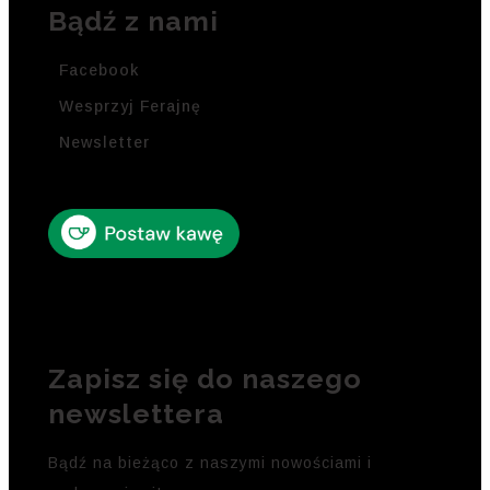
Bądź z nami
Facebook
Wesprzyj Ferajnę
Newsletter
Zapisz się do naszego
newslettera
Bądź na bieżąco z naszymi nowościami i