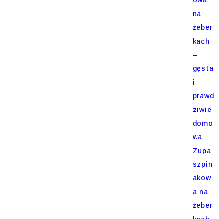
na
żeber
kach
–
gęsta
i
prawd
ziwie
domo
wa
Zupa
szpin
akow
a na
żeber
kach