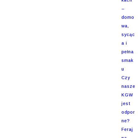
–
domo
wa,
sycąc
a i
pełna
smak
u
Czy
nasze
KGW
jest
odpor
ne?
Feraj
na