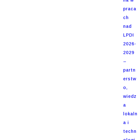
praca
ch
nad
LPDI
2026-
2029
–
partn
erstw
o,
wiedz
a
lokaln
a i
techn
ologi