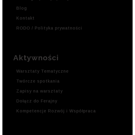
Blog
Kontakt
RODO / Polityka prywatności
Aktywności
Warsztaty Tematyczne
Twórcze spotkania
Zapisy na warsztaty
Dołącz do Ferajny
Kompetencje Rozwój i Współpraca