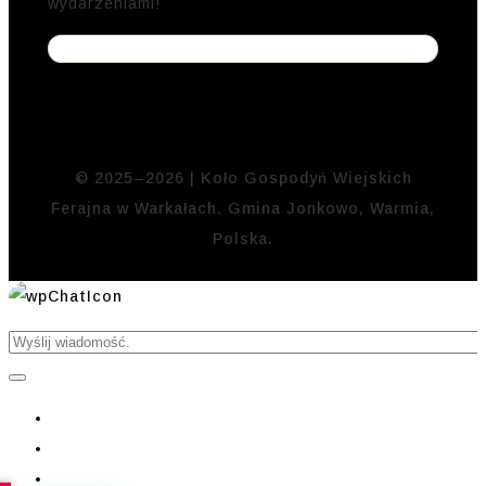
wydarzeniami!
© 2025–2026 | Koło Gospodyń Wiejskich
Ferajna w Warkałach. Gmina Jonkowo, Warmia,
Polska.