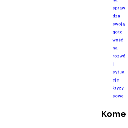
spraw
dza
swoją
goto
wość
na
rozwó
j i
sytua
cje
kryzy
sowe
Komen