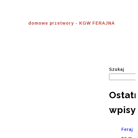
Domowe Przetwory
Home
⟾
domowe przetwory - KGW FERAJNA
Szukaj
Ostat
wpisy
Feraj
na w