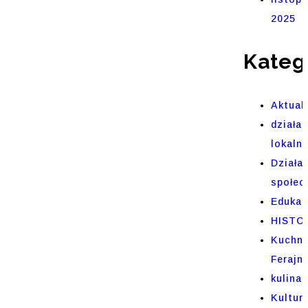
2025
Kateg
Aktual
działal
lokaln
Działa
społec
Edukac
HISTO
Kuchni
Ferajn
kulinar
Kultur