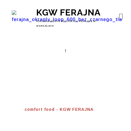
KGW FERAJNA
KOŁO GOSPODYŃ WIEJSKICH FERAJNA W
WARKAŁACH
Comfort Food
Home
⟾
comfort food - KGW FERAJNA