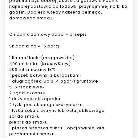
powinien być dobrej jakości, a gotowy chłodnik
najlepiej odstawić do lodówki przynajmniej na kilka
godzin. Dopiero wtedy nabiera pełnego,
domowego smaku.
Chłodnik domowy babci - przepis
Składniki na 4-6 porcji
1 litr maślanki (mrągowskiej)
400 ml kefiru (KrasnyStaw)
200 ml śmietany 18%
1 pęczek botwinki z buraczkami
1 długi ogórek lub 3-4 ogórki gruntowe
5-6 rzodkiewek
2 ząbki czosnku
1 duży pęczek koperku
2 łyżki posiekanego szczypiorku
1 łyżka soku z cytryny lub octu jabłkowego
sól do smaku
pieprz do smaku
1 płaska łyżeczka cukru - opcjonalnie, dla
przełamania smaku