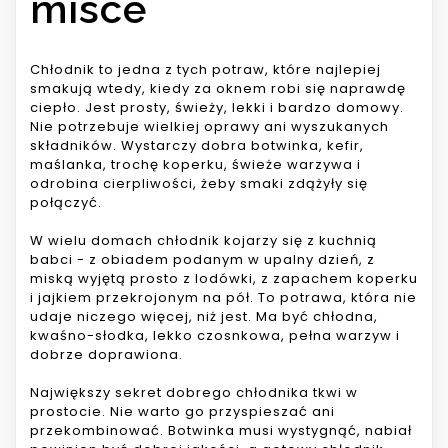
misce
Chłodnik to jedna z tych potraw, które najlepiej
smakują wtedy, kiedy za oknem robi się naprawdę
ciepło. Jest prosty, świeży, lekki i bardzo domowy.
Nie potrzebuje wielkiej oprawy ani wyszukanych
składników. Wystarczy dobra botwinka, kefir,
maślanka, trochę koperku, świeże warzywa i
odrobina cierpliwości, żeby smaki zdążyły się
połączyć.
W wielu domach chłodnik kojarzy się z kuchnią
babci - z obiadem podanym w upalny dzień, z
miską wyjętą prosto z lodówki, z zapachem koperku
i jajkiem przekrojonym na pół. To potrawa, która nie
udaje niczego więcej, niż jest. Ma być chłodna,
kwaśno-słodka, lekko czosnkowa, pełna warzyw i
dobrze doprawiona.
Największy sekret dobrego chłodnika tkwi w
prostocie. Nie warto go przyspieszać ani
przekombinować. Botwinka musi wystygnąć, nabiał