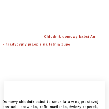
Na Letnią Zupę
Home
⟾
Smaki naszych babek. Tradycja w
nowym wydaniu.
⟾
Chłodnik domowy babci Ani
– tradycyjny przepis na letnią zupę
Domowy chłodnik babci to smak lata w najprostszej
postaci - botwinka, kefir, maślanka, świeży koperek,