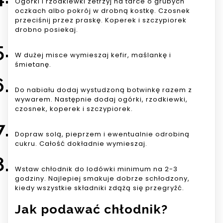
Ogórki i rzodkiewki zetrzyj na tarce o grubych
oczkach albo pokrój w drobną kostkę. Czosnek
przeciśnij przez praskę. Koperek i szczypiorek
drobno posiekaj.
W dużej misce wymieszaj kefir, maślankę i
śmietanę.
Do nabiału dodaj wystudzoną botwinkę razem z
wywarem. Następnie dodaj ogórki, rzodkiewki,
czosnek, koperek i szczypiorek.
Dopraw solą, pieprzem i ewentualnie odrobiną
cukru. Całość dokładnie wymieszaj.
Wstaw chłodnik do lodówki minimum na 2-3
godziny. Najlepiej smakuje dobrze schłodzony,
kiedy wszystkie składniki zdążą się przegryźć.
Jak podawać chłodnik?