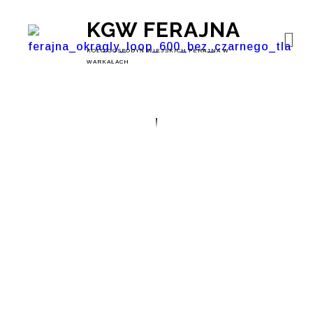
KGW FERAJNA
KOŁO GOSPODYŃ WIEJSKICH FERAJNA W
WARKAŁACH
Chłodnik Domowy
Babci Ani –
Tradycyjny Przepis