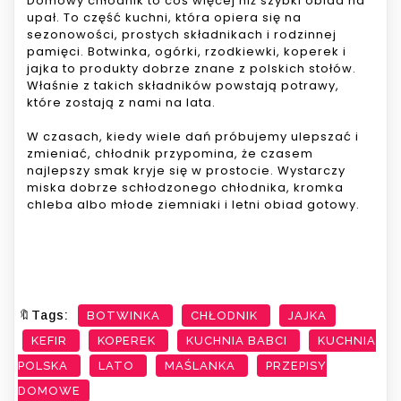
Domowy chłodnik to coś więcej niż szybki obiad na
upał. To część kuchni, która opiera się na
sezonowości, prostych składnikach i rodzinnej
pamięci. Botwinka, ogórki, rzodkiewki, koperek i
jajka to produkty dobrze znane z polskich stołów.
Właśnie z takich składników powstają potrawy,
które zostają z nami na lata.
W czasach, kiedy wiele dań próbujemy ulepszać i
zmieniać, chłodnik przypomina, że czasem
najlepszy smak kryje się w prostocie. Wystarczy
miska dobrze schłodzonego chłodnika, kromka
chleba albo młode ziemniaki i letni obiad gotowy.
🔖Tags:
BOTWINKA
CHŁODNIK
JAJKA
KEFIR
KOPEREK
KUCHNIA BABCI
KUCHNIA
POLSKA
LATO
MAŚLANKA
PRZEPISY
DOMOWE