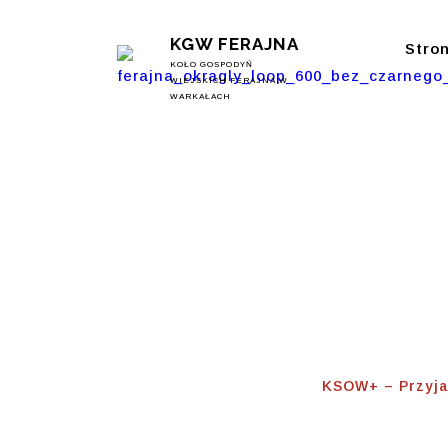
KGW FERAJNA
Stro
KOŁO GOSPODYŃ
WIEJSKICH FERAJNA W
WARKAŁACH
KSOW+ –
Wieś
Home
⟾
KSOW+ – Przyja