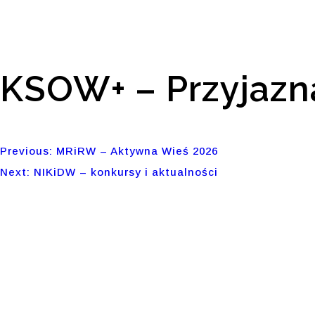
KSOW+ – Przyjazn
Previous:
MRiRW – Aktywna Wieś 2026
Nawigacja
Next:
NIKiDW – konkursy i aktualności
wpisu