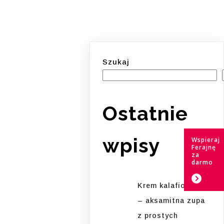
Szukaj
Ostatnie
wpisy
Wspieraj
Ferajnę
za
darmo
Krem kalafiorowy
– aksamitna zupa
z prostych