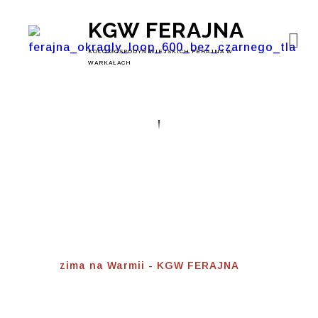
KGW FERAJNA
KOŁO GOSPODYŃ WIEJSKICH FERAJNA W
WARKAŁACH
Zima Na Warmii
Home
⟾
zima na Warmii - KGW FERAJNA