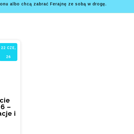
efonu albo chcą zabrać Ferajnę ze sobą w drogę.
22
CZE,
26
cie
6 –
acje i