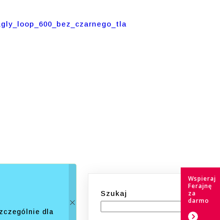
Wspieraj
Ferajnę
Szukaj
za
darmo
zczególnie dla