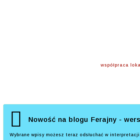
Współp
Lokalna
Home
⟾
współpraca lok
Nowość na blogu Ferajny - wers
Wybrane wpisy możesz teraz odsłuchać w interpretacji 