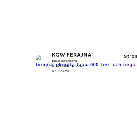
KGW FERAJNA
Stro
KOŁO GOSPODYŃ
WIEJSKICH FERAJNA W
WARKAŁACH