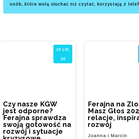
osób, które wolą słuchać niż czytać, korzystają z tel
29
LIP,
26
Czy nasze KGW
Ferajna na Zlo
jest odporne?
Masz Głos 202
Ferajna sprawdza
relacje, inspir
swoją gotowość na
rozwój
rozwój i sytuacje
Joanna i Marcin
kryzysowe