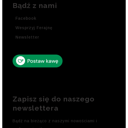
Bądź z nami
Facebook
Wesprzyj Ferajnę
Newsletter
Zapisz się do naszego
newslettera
Bądź na bieżąco z naszymi nowościami i