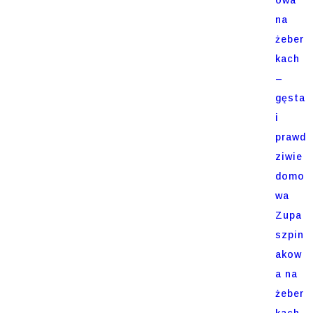
na
żeber
kach
–
gęsta
i
prawd
ziwie
domo
wa
Zupa
szpin
akow
a na
żeber
kach