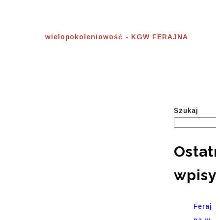
Wielopokoleniowość
Home
⟾
wielopokoleniowość - KGW FERAJNA
Szukaj
Ostat
wpisy
Feraj
na w