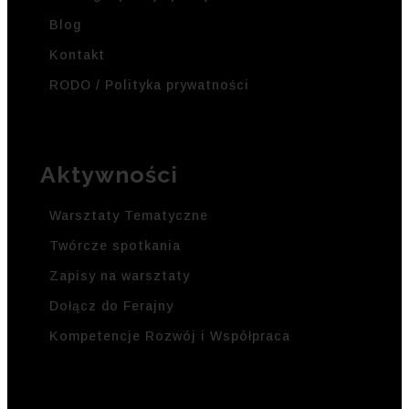
Blog
Kontakt
RODO / Polityka prywatności
Aktywności
Warsztaty Tematyczne
Twórcze spotkania
Zapisy na warsztaty
Dołącz do Ferajny
Kompetencje Rozwój i Współpraca