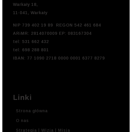
Warkały 18,
11-041, Warkały
NIP 739 402 19 89 REGON 542 461 684
ARiMR: 2814070009 EP: 083167304
tel: 531 662 432
tel: 698 288 801
IBAN: 77 1090 2718 0000 0001 6377 8279
Linki
Strona główna
O nas
Strategia | Wizja | Misja