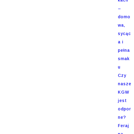
–
domo
wa,
sycąc
a i
pełna
smak
u
Czy
nasze
KGW
jest
odpor
ne?
Feraj
na