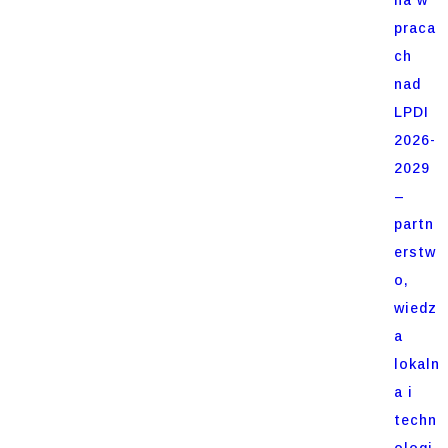
praca
ch
nad
LPDI
2026-
2029
–
partn
erstw
o,
wiedz
a
lokaln
a i
techn
ologi