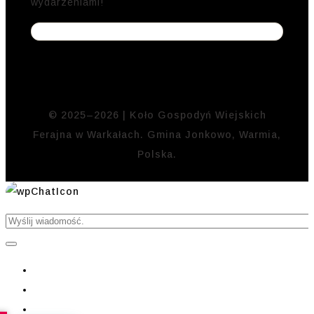
wydarzeniami!
© 2025–2026 | Koło Gospodyń Wiejskich
Ferajna w Warkałach. Gmina Jonkowo, Warmia,
Polska.