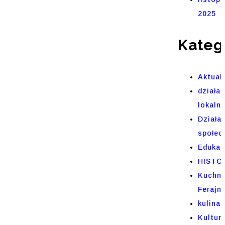
2025
Kateg
Aktual
działal
lokaln
Działa
społec
Edukac
HISTO
Kuchni
Ferajn
kulinar
Kultur