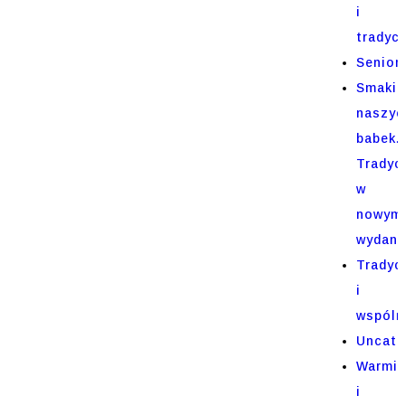
i
tradycj
Senior
Smaki
naszyc
babek.
Tradyc
w
nowym
wydani
Tradyc
i
wspóln
Uncate
Warmi
i