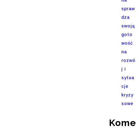
spraw
dza
swoją
goto
wość
na
rozwó
j i
sytua
cje
kryzy
sowe
Komen