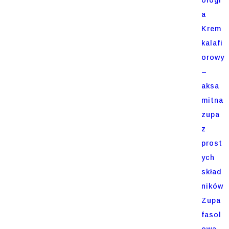
a
Krem
kalafi
orowy
–
aksa
mitna
zupa
z
prost
ych
skład
ników
Zupa
fasol
owa