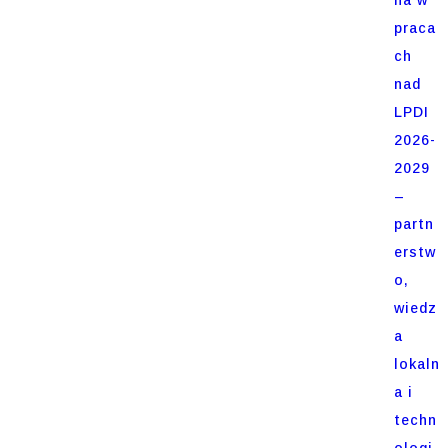
praca
ch
nad
LPDI
2026-
2029
–
partn
erstw
o,
wiedz
a
lokaln
a i
techn
ologi