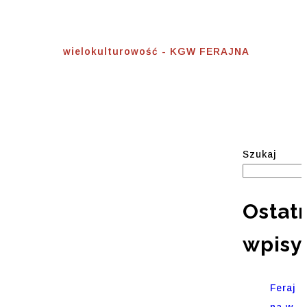
Wielokulturowość
Home
⟾
wielokulturowość - KGW FERAJNA
Szukaj
Ostat
wpisy
Feraj
na w