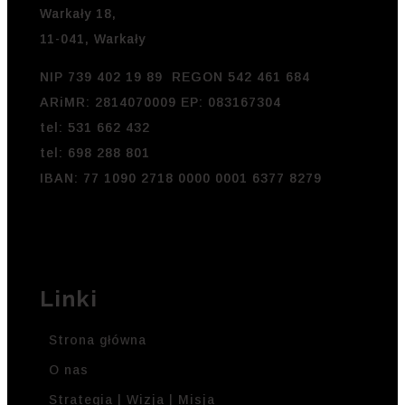
Warkały 18,
11-041, Warkały
NIP 739 402 19 89 REGON 542 461 684
ARiMR: 2814070009 EP: 083167304
tel: 531 662 432
tel: 698 288 801
IBAN: 77 1090 2718 0000 0001 6377 8279
Linki
Strona główna
O nas
Strategia | Wizja | Misja