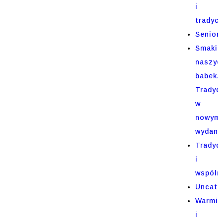
i
tradycj
Senior
Smaki
naszyc
babek.
Tradyc
w
nowym
wydani
Tradyc
i
wspóln
Uncate
Warmi
i