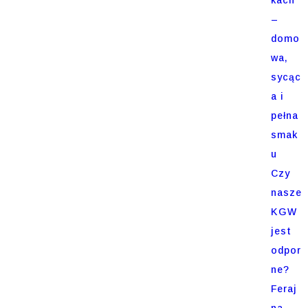
–
domo
wa,
sycąc
a i
pełna
smak
u
Czy
nasze
KGW
jest
odpor
ne?
Feraj
na