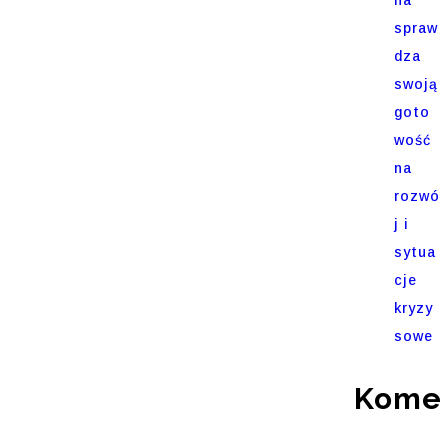
spraw
dza
swoją
goto
wość
na
rozwó
j i
sytua
cje
kryzy
sowe
Komen