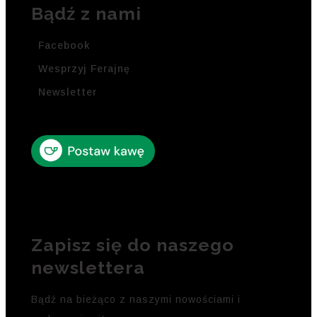
Bądź z nami
Facebook
Wesprzyj Ferajnę
Newsletter
Zapisz się do naszego
newslettera
Bądź na bieżąco z naszymi nowościami i