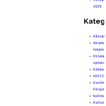
2025
Kateg
Aktual
działal
lokaln
Działa
społec
Edukac
HISTO
Kuchni
Ferajn
kulinar
Kultur