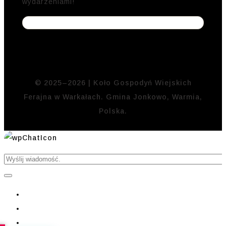
wydarzeniami!
© 2025–2026 | Koło Gospodyń Wiejskich
Ferajna w Warkałach. Gmina Jonkowo, Warmia,
Polska.