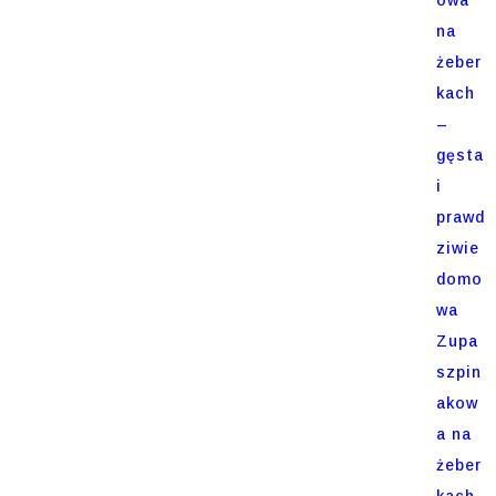
na
żeber
kach
–
gęsta
i
prawd
ziwie
domo
wa
Zupa
szpin
akow
a na
żeber
kach