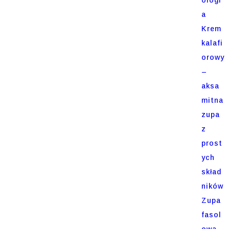
a
Krem
kalafi
orowy
–
aksa
mitna
zupa
z
prost
ych
skład
ników
Zupa
fasol
owa