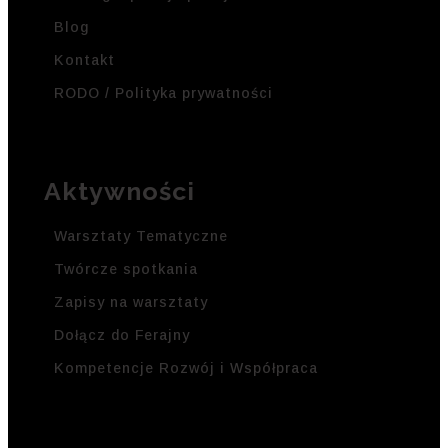
Blog
Kontakt
RODO / Polityka prywatności
Aktywności
Warsztaty Tematyczne
Twórcze spotkania
Zapisy na warsztaty
Dołącz do Ferajny
Kompetencje Rozwój i Współpraca