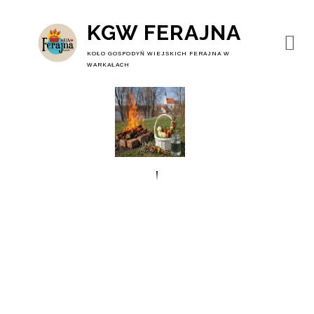
KGW FERAJNA
KOŁO GOSPODYŃ WIEJSKICH FERAJNA W
WARKAŁACH
Tradycja I