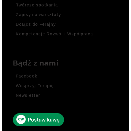
Twórcze spotkania
Zapisy na warsztaty
Dołącz do Ferajny
Kompetencje Rozwój i Współpraca
Bądź z nami
Facebook
Wesprzyj Ferajnę
Newsletter