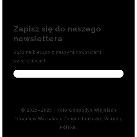
Zapisz się do naszego
newslettera
Bądź na bieżąco z naszymi nowościami i
wydarzeniami!
© 2025–2026 | Koło Gospodyń Wiejskich
Ferajna w Warkałach. Gmina Jonkowo, Warmia,
Polska.