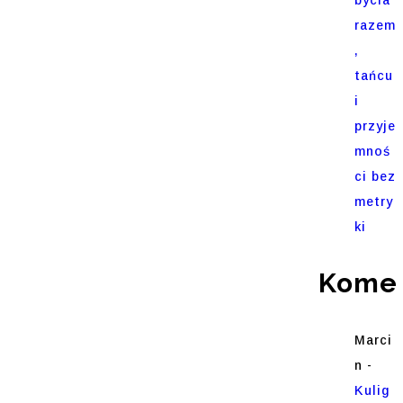
razem
,
tańcu
i
przyje
mnoś
ci bez
metry
ki
Komen
Marci
n
-
Kulig