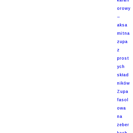
orowy
–
aksa
mitna
zupa
z
prost
ych
skład
ników
Zupa
fasol
owa
na
żeber
kach