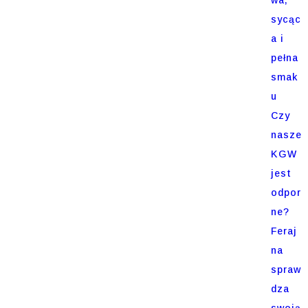
sycąc
a i
pełna
smak
u
Czy
nasze
KGW
jest
odpor
ne?
Feraj
na
spraw
dza
swoją