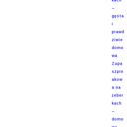
–
gęsta
i
prawd
ziwie
domo
wa
Zupa
szpin
akow
a na
żeber
kach
–
domo
wa,