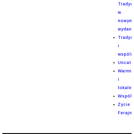
Tradyc
w
nowym
wydani
Tradyc
i
wspóln
Uncate
Warmi
i
lokaln
Wspól
Życie
Ferajn