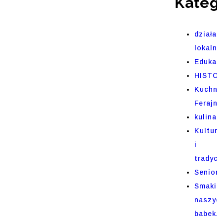
Kateg
działal
lokaln
Edukac
HISTO
Kuchni
Ferajn
kulinar
Kultur
i
tradycj
Senior
Smaki
naszyc
babek.