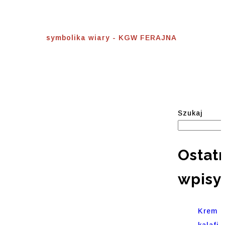
Symbolika Wiary
Home
⟾
symbolika wiary - KGW FERAJNA
Szukaj
Ostat
wpisy
Krem
kalafi