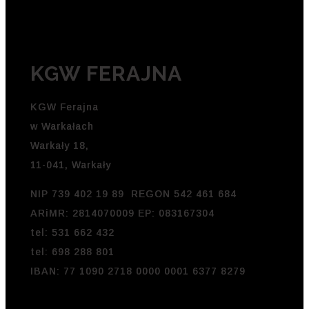
KGW FERAJNA
KGW Ferajna
w Warkałach
Warkały 18,
11-041, Warkały
NIP 739 402 19 89 REGON 542 461 684
ARiMR: 2814070009 EP: 083167304
tel: 531 662 432
tel: 698 288 801
IBAN: 77 1090 2718 0000 0001 6377 8279