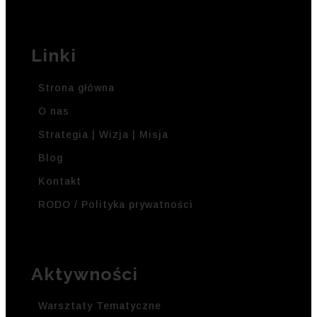
Linki
Strona główna
O nas
Strategia | Wizja | Misja
Blog
Kontakt
RODO / Polityka prywatności
Aktywności
Warsztaty Tematyczne