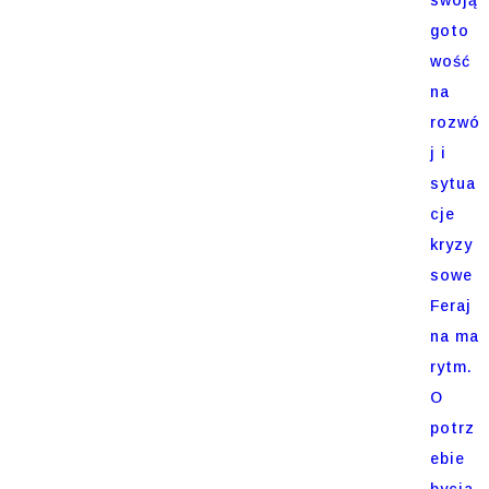
goto
wość
na
rozwó
j i
sytua
cje
kryzy
sowe
Feraj
na ma
rytm.
O
potrz
ebie
bycia