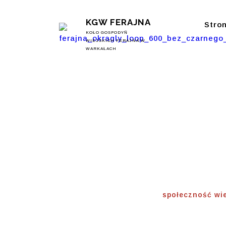
KGW FERAJNA
Stro
KOŁO GOSPODYŃ
WIEJSKICH FERAJNA W
WARKAŁACH
Społec
Wiejska
Home
⟾
społeczność wi