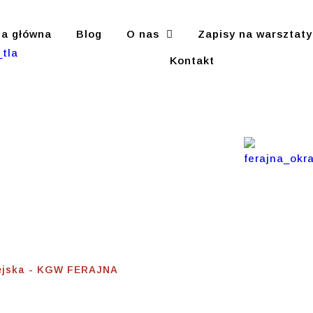
na główna
Blog
O nas
Zapisy na warsztaty
Kontakt
zność
ejska - KGW FERAJNA