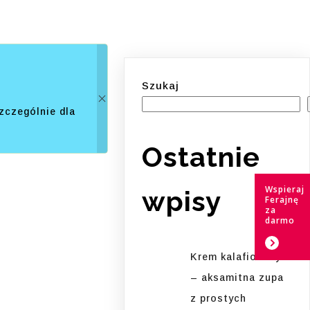
Szukaj
zczególnie dla
Ostatnie
Wspieraj
wpisy
Ferajnę
za
darmo
Krem kalafiorowy
– aksamitna zupa
z prostych