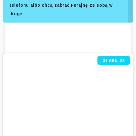
telefonu albo chcą zabrać Ferajnę ze sobą w
drogę.
31
GRU, 25