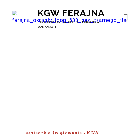
KGW FERAJNA
KOŁO GOSPODYŃ WIEJSKICH FERAJNA W
WARKAŁACH
Sąsiedzkie
Świętowanie
Home
⟾
sąsiedzkie świętowanie - KGW