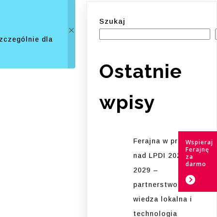
Szukaj
zczególnie dla
Ostatnie
wpisy
Ferajna w pracach
Wspieraj
Ferajnę
nad LPDI 2026-
za
darmo
2029 –
partnerstwo,
wiedza lokalna i
technologia