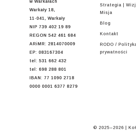
w Warkałach
Strategia | Wizj
Warkały 18,
Misja
11-041, Warkały
Blog
NIP 739 402 19 89
Kontakt
REGON 542 461 684
ARiMR: 2814070009
RODO / Polityk
prywatności
EP: 083167304
tel: 531 662 432
tel: 698 288 801
IBAN: 77 1090 2718
0000 0001 6377 8279
© 2025–2026 | Koł