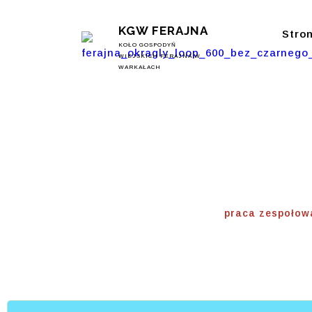
KGW FERAJNA
Stro
KOŁO GOSPODYŃ
WIEJSKICH FERAJNA W
WARKAŁACH
Praca Z
Home
⟾
praca zespoło