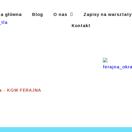
na główna
Blog
O nas
Zapisy na warsztaty
Kontakt
espołowa
wa - KGW FERAJNA