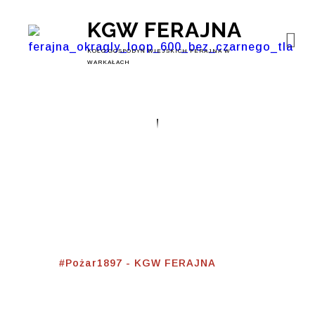
KGW FERAJNA
KOŁO GOSPODYŃ WIEJSKICH FERAJNA W
WARKAŁACH
#Pożar1897
Home
⟾
#Pożar1897 - KGW FERAJNA