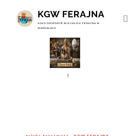
KGW FERAJNA
KOŁO GOSPODYŃ WIEJSKICH FERAJNA W
WARKAŁACH
Polska Tożsamość