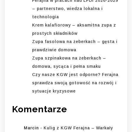
Ferajna w pracach nad LPDI 2026-2029
– partnerstwo, wiedza lokalna i
technologia
Krem kalafiorowy – aksamitna zupa z
prostych składników
Zupa fasolowa na żeberkach – gęsta i
prawdziwie domowa
Zupa szpinakowa na żeberkach –
domowa, sycąca i pełna smaku
Czy nasze KGW jest odporne? Ferajna
sprawdza swoją gotowość na rozwój i
sytuacje kryzysowe
Komentarze
Marcin
-
Kulig z KGW Ferajna – Warkały