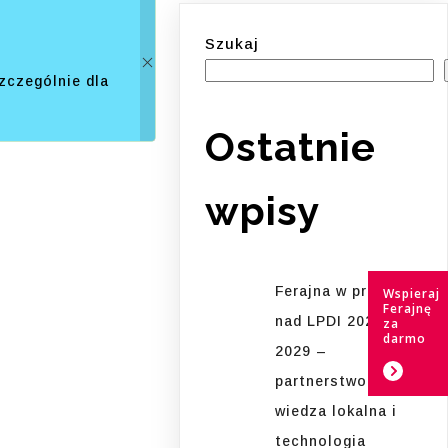
Szukaj
zczególnie dla
Ostatnie
wpisy
Ferajna w pracach
Wspieraj
Ferajnę
nad LPDI 2026-
za
darmo
2029 –
partnerstwo,
wiedza lokalna i
technologia