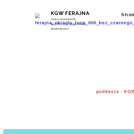
KGW FERAJNA
Stro
KOŁO GOSPODYŃ
WIEJSKICH FERAJNA W
WARKAŁACH
Poddas
Home
⟾
poddasze - KG