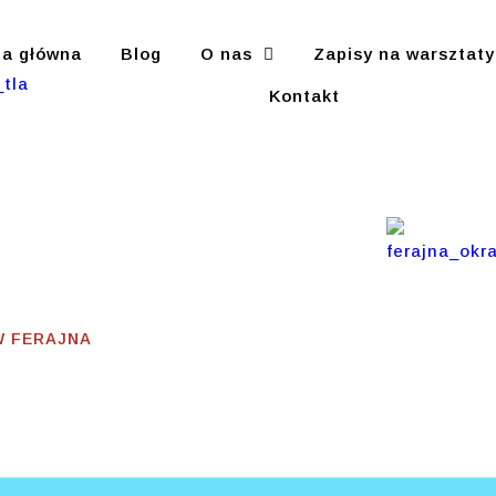
na główna
Blog
O nas
Zapisy na warsztaty
Kontakt
ze
W FERAJNA