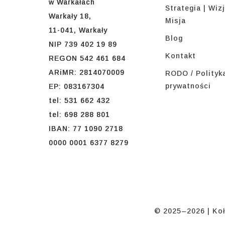
w Warkałach
Strategia | Wizj
Warkały 18,
Misja
11-041, Warkały
Blog
NIP 739 402 19 89
Kontakt
REGON 542 461 684
ARiMR: 2814070009
RODO / Polityk
prywatności
EP: 083167304
tel: 531 662 432
tel: 698 288 801
IBAN: 77 1090 2718
0000 0001 6377 8279
© 2025–2026 | Koł