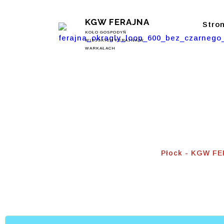
KGW FERAJNA
Stro
KOŁO GOSPODYŃ
WIEJSKICH FERAJNA W
WARKAŁACH
Płock
Home
⟾
Płock - KGW F