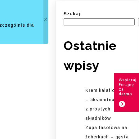
Szukaj
zczególnie dla
Ostatnie
wpisy
Wspieraj
Ferajnę
za
Krem kalafiorowy
darmo
– aksamitna zupa
z prostych
składników
Zupa fasolowa na
żeberkach – gęsta