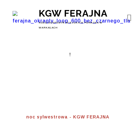
KGW FERAJNA
KOŁO GOSPODYŃ WIEJSKICH FERAJNA W
WARKAŁACH
Noc Sylwestrowa
Home
⟾
noc sylwestrowa - KGW FERAJNA