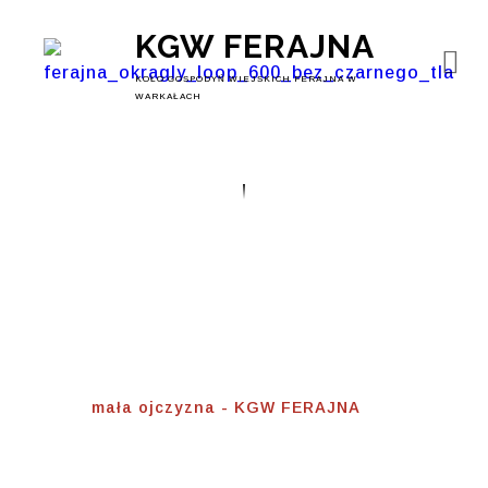
KGW FERAJNA
KOŁO GOSPODYŃ WIEJSKICH FERAJNA W
WARKAŁACH
Mała Ojczyzna
Home
⟾
mała ojczyzna - KGW FERAJNA