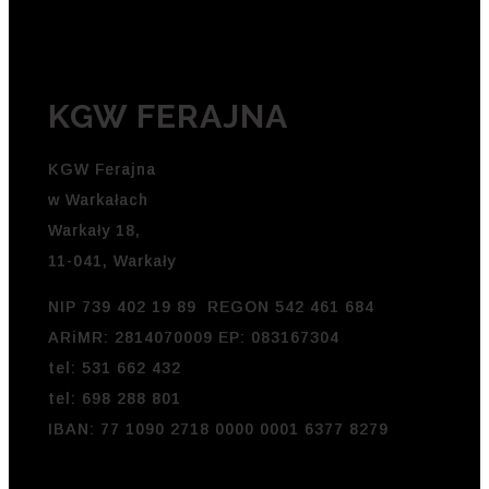
KGW FERAJNA
KGW Ferajna
w Warkałach
Warkały 18,
11-041, Warkały
NIP 739 402 19 89 REGON 542 461 684
ARiMR: 2814070009 EP: 083167304
tel: 531 662 432
tel: 698 288 801
IBAN: 77 1090 2718 0000 0001 6377 8279