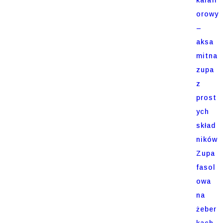
orowy
–
aksa
mitna
zupa
z
prost
ych
skład
ników
Zupa
fasol
owa
na
żeber
kach