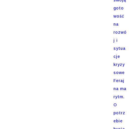
goto
wość
na
rozwó
j i
sytua
cje
kryzy
sowe
Feraj
na ma
rytm.
O
potrz
ebie
bycia