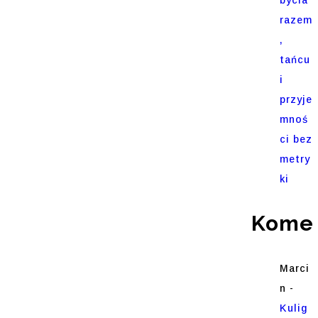
razem
,
tańcu
i
przyje
mnoś
ci bez
metry
ki
Komen
Marci
n
-
Kulig