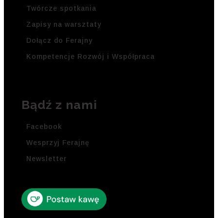
Twórcze spotkania
Zapisy na warsztaty
Dołącz do Ferajny
Kompetencje Rozwój i Współpraca
Bądź z nami
Facebook
Wesprzyj Ferajnę
Newsletter