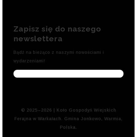
Zapisz się do naszego
newslettera
Bądź na bieżąco z naszymi nowościami i
wydarzeniami!
© 2025–2026 | Koło Gospodyń Wiejskich
Ferajna w Warkałach. Gmina Jonkowo, Warmia,
Polska.