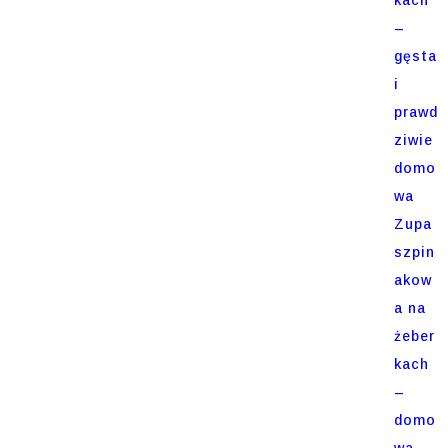
–
gęsta
i
prawd
ziwie
domo
wa
Zupa
szpin
akow
a na
żeber
kach
–
domo
wa,