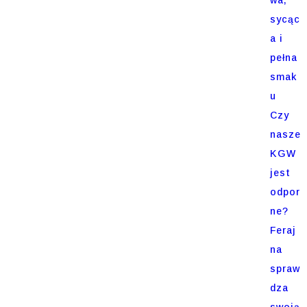
sycąc
a i
pełna
smak
u
Czy
nasze
KGW
jest
odpor
ne?
Feraj
na
spraw
dza
swoją