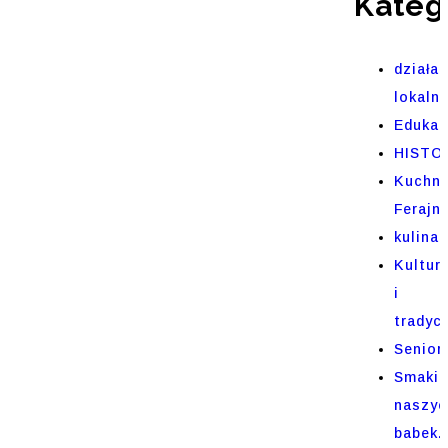
Kateg
działal
lokaln
Edukac
HISTO
Kuchni
Ferajn
kulinar
Kultur
i
tradycj
Senior
Smaki
naszyc
babek.