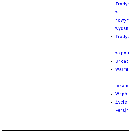
Tradyc
w
nowym
wydani
Tradyc
i
wspóln
Uncate
Warmi
i
lokaln
Wspól
Życie
Ferajn