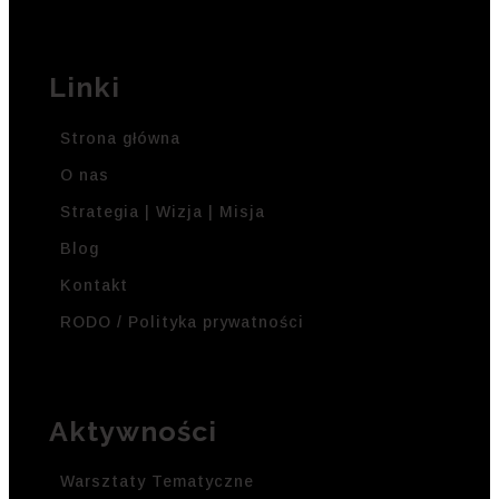
Linki
Strona główna
O nas
Strategia | Wizja | Misja
Blog
Kontakt
RODO / Polityka prywatności
Aktywności
Warsztaty Tematyczne