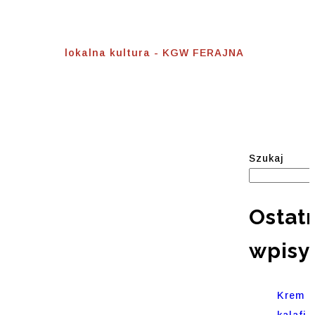
Lokalna Kultura
Home
⟾
lokalna kultura - KGW FERAJNA
Szukaj
Ostat
wpisy
Krem
kalafi