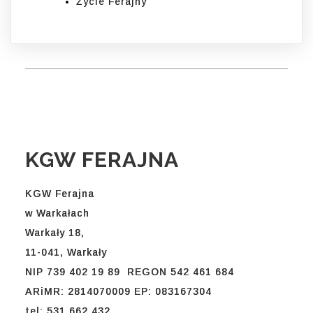
Życie Ferajny
KGW FERAJNA
KGW Ferajna
w Warkałach
Warkały 18,
11-041, Warkały
NIP 739 402 19 89 REGON 542 461 684
ARiMR: 2814070009 EP: 083167304
tel: 531 662 432