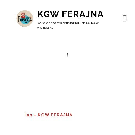
KGW FERAJNA
KOŁO GOSPODYŃ WIEJSKICH FERAJNA W
WARKAŁACH
Las
Home
⟾
las - KGW FERAJNA