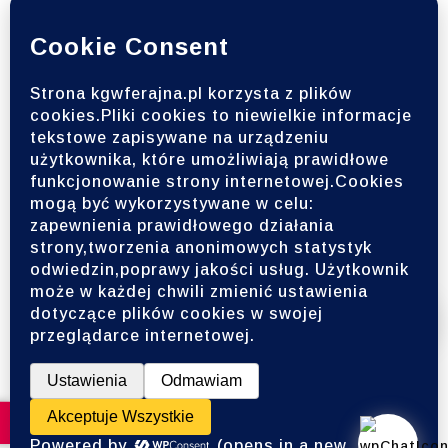
Zapisz się do naszego
newslettera
Bądź na bieżąco z naszymi nowościami i
wydarzeniami!
Wesprzyj Ferajnę
© 2025–2026 | Koło Gospodyń Wiejskich Ferajna