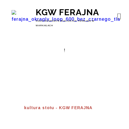
KGW FERAJNA
KOŁO GOSPODYŃ WIEJSKICH FERAJNA W
WARKAŁACH
Kultura Stołu
Home
⟾
kultura stołu - KGW FERAJNA