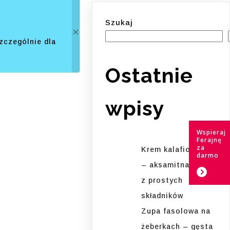
Szukaj
zczególnie dla
Ostatnie
wpisy
Wspieraj
Ferajnę
za
Krem kalafiorowy
darmo
– aksamitna zupa
z prostych
składników
Zupa fasolowa na
żeberkach – gęsta