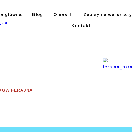
na główna
Blog
O nas
Zapisy na warsztaty
Kontakt
Romów
 KGW FERAJNA