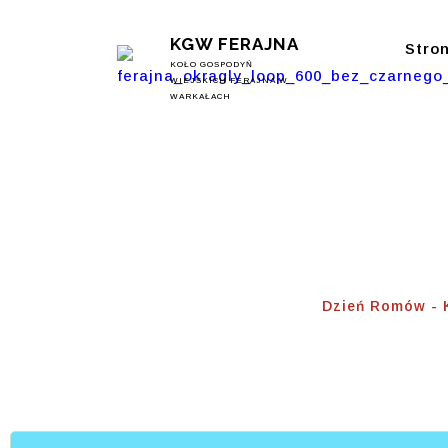
KGW FERAJNA
Stro
KOŁO GOSPODYŃ
WIEJSKICH FERAJNA W
WARKAŁACH
Dzień 
Home
⟾
Dzień Romów -