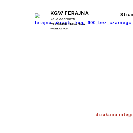
KGW FERAJNA
Stro
KOŁO GOSPODYŃ
WIEJSKICH FERAJNA W
WARKAŁACH
Działani
Integra
Home
⟾
działania inte