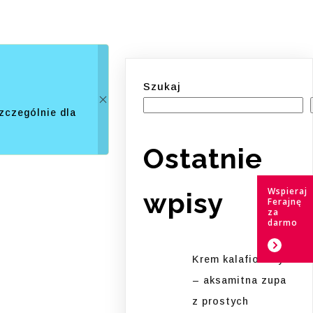
Szukaj
zczególnie dla
Ostatnie
Wspieraj
wpisy
Ferajnę
za
darmo
Krem kalafiorowy
– aksamitna zupa
z prostych