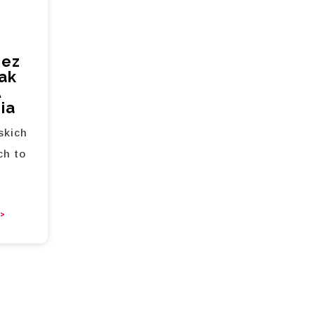
zez
ak
A
ia
skich
ch to
…
>>