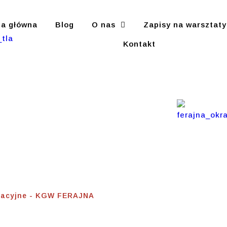
na główna
Blog
O nas
Zapisy na warsztaty
Kontakt
a
cyjne
gracyjne - KGW FERAJNA