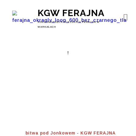
KGW FERAJNA
KOŁO GOSPODYŃ WIEJSKICH FERAJNA W
WARKAŁACH
Bitwa Pod
Jonkowem
Home
⟾
bitwa pod Jonkowem - KGW FERAJNA