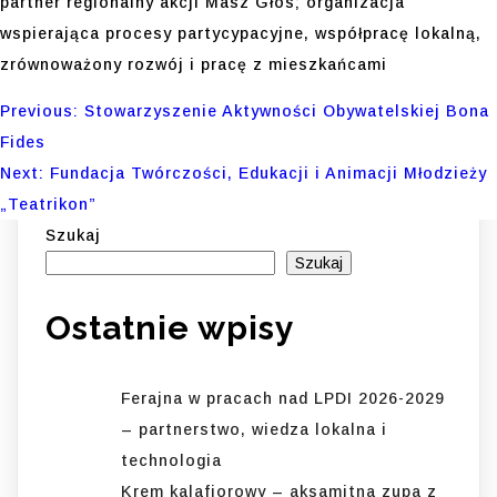
partner regionalny akcji Masz Głos; organizacja
wspierająca procesy partycypacyjne, współpracę lokalną,
zrównoważony rozwój i pracę z mieszkańcami
Nawigacja
Previous:
Stowarzyszenie Aktywności Obywatelskiej Bona
Fides
wpisu
Next:
Fundacja Twórczości, Edukacji i Animacji Młodzieży
„Teatrikon”
Szukaj
Szukaj
Ostatnie wpisy
Ferajna w pracach nad LPDI 2026-2029
– partnerstwo, wiedza lokalna i
technologia
Krem kalafiorowy – aksamitna zupa z