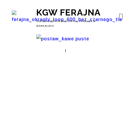
KGW FERAJNA
KOŁO GOSPODYŃ WIEJSKICH FERAJNA W
WARKAŁACH
Pracownia
Zrównoważonego
Rozwoju