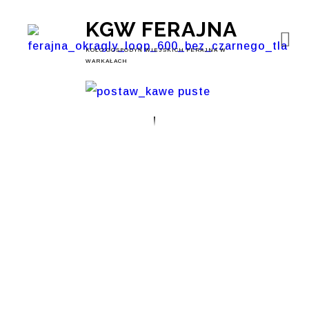
KGW FERAJNA
KOŁO GOSPODYŃ WIEJSKICH FERAJNA W
WARKAŁACH
Archiwum
Techniczne – Radar
Grantowy