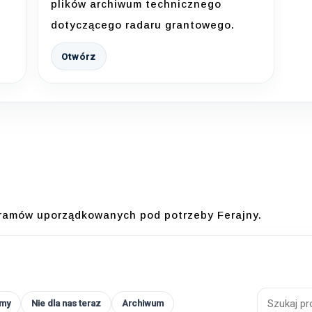
plików archiwum technicznego
dotyczącego radaru grantowego.
Otwórz
ogramów uporządkowanych pod potrzeby Ferajny.
emy
Nie dla nas teraz
Archiwum