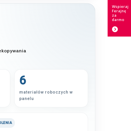
Wspieraj
Ferajnę
za
darmo
zekopywania
6
materiałów roboczych w
panelu
OLENIA