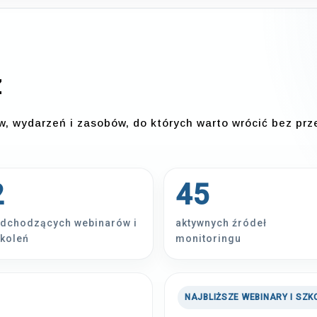
z
ów, wydarzeń i zasobów, do których warto wrócić bez pr
2
45
dchodzących webinarów i
aktywnych źródeł
koleń
monitoringu
NAJBLIŻSZE WEBINARY I SZK