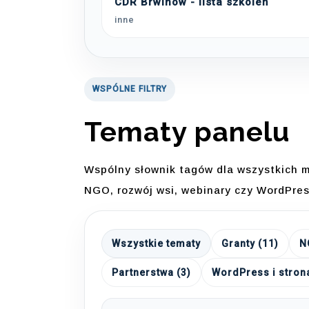
CDR Brwinów - lista szkoleń
inne
WSPÓLNE FILTRY
Tematy panelu
Wspólny słownik tagów dla wszystkich m
NGO, rozwój wsi, webinary czy WordPres
Wszystkie tematy
Granty (11)
N
Partnerstwa (3)
WordPress i strona