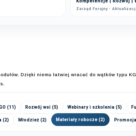
Kompetencje | Rozwój |
Zarząd Ferajny - Aktualizacj
odułów. Dzięki niemu łatwiej wracać do wątków typu KG
s.
GO (11)
Rozwój wsi (5)
Webinary i szkolenia (5)
Fu
Materiały robocze (2)
 (2)
Młodzież (2)
Promocja 