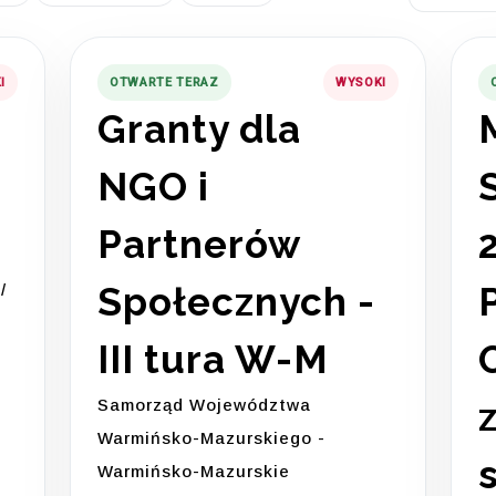
I
OTWARTE TERAZ
WYSOKI
Granty dla
NGO i
Partnerów
Społecznych -
/
III tura W-M
Samorząd Województwa
Warmińsko-Mazurskiego -
Warmińsko-Mazurskie