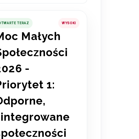
OTWARTE TERAZ
WYSOKI
Moc Małych
Społeczności
2026 -
Priorytet 1:
Odporne,
zintegrowane
społeczności