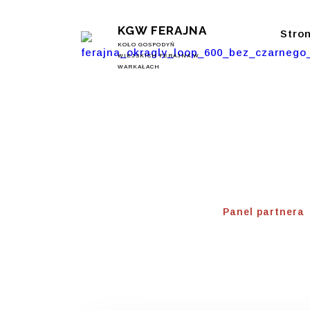
KGW FERAJNA
Stro
KOŁO GOSPODYŃ
WIEJSKICH FERAJNA W
WARKAŁACH
Panel P
Home
⟾
Panel partnera