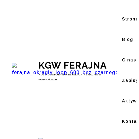
Strona
Blog
O nas
KGW FERAJNA
KOŁO GOSPODYŃ WIEJSKICH FERAJNA W
Zapisy
WARKAŁACH
Aktywn
Konta