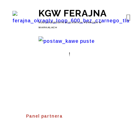
KGW FERAJNA
KOŁO GOSPODYŃ WIEJSKICH FERAJNA W
WARKAŁACH
Panel Partnera
Home
⟾
Panel partnera