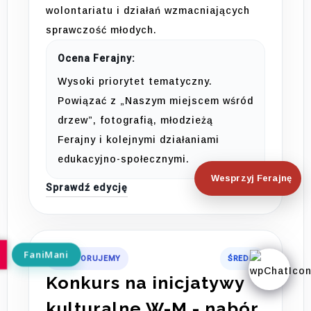
wolontariatu i działań wzmacniających
sprawczość młodych.
Ocena Ferajny:
Wysoki priorytet tematyczny.
Powiązać z „Naszym miejscem wśród
drzew”, fotografią, młodzieżą
Ferajny i kolejnymi działaniami
edukacyjno-społecznymi.
Wesprzyj Ferajnę
Sprawdź edycję
MONITORUJEMY
ŚREDNI
Konkurs na inicjatywy
kulturalne W-M - nabór