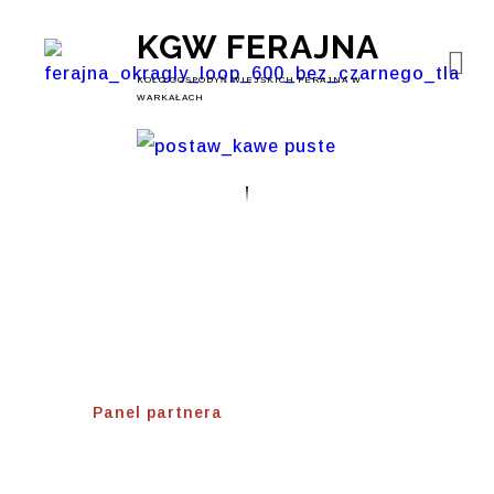
KGW FERAJNA
KOŁO GOSPODYŃ WIEJSKICH FERAJNA W
WARKAŁACH
Panel Partnera
Home
⟾
Panel partnera